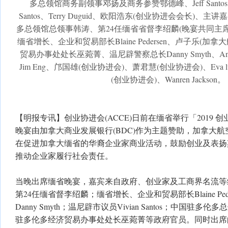
多总领馆商务副领事邓扬及商务参赞鄂德峰、Jeff Santos
Santos、Terry Duguid、欧阳浩东(创业协进会会长)
多总领馆总领事韩涛、第24任缅省省督李绍麟(晚宴共同主席
缅省增长、企业和贸易部长Blaine Pedersen、卢子乐(
贸易办事处处长巫菀菁、温尼辟警察总长Danny Smyth、Ani
Jim Eng、邝国雄(创业协进会)、萧君慧(创业协进会)、Eva lu
(创业协进会)、Wanren Jackson。
【明报专讯】创业协进会(ACCE)日前在缅省举行「2019 
晚宴由加拿大商业发展银行(BDC)作为主题赞助，加拿大
在促进加拿大缅省的华裔企业家商业活动，鼓励创业及表扬
推动企业家履行社会责任。
当晚出席缅省晚宴，嘉宾来自政府、创业家及工商界名流等约
第24任缅省督李绍麟；缅省增长、企业和贸易部长Blaine Pe
Danny Smyth；温尼辟市议员Vivian Santos；中国驻
驻多伦多经济贸易办事处处长巫菀菁等政府官员。同时出席