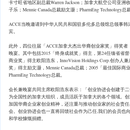
卡寸旺省地区副总裁Warren Jackson；加拿大航空公司
子乐；Mennie Canada总裁励文灏；PharmEng Technolog
ACCE当晚邀请到中华人民共和国驻多伦多总领馆总领事韩
宾。
此外，四位往届「ACCE加拿大杰出华裔创业家奖」得奖者
晚宴。其中包括2015「终身成就奖」得主，第24任缅省省督
商业奖」得主欧阳浩东，InnoVision Holdings Corp.创
奖」得主励文灏，Mennie Canada总裁；2005「最佳国际
PharmEng Technology总裁。
会长兼晚宴共同主席欧阳浩东表示：「创业协进会创建于二
为全国性的加拿大组织，成员活跃于加拿大的各个领域。创
加国华裔企业家创业精神，还注重与推动创业家的社会责任
会。创业协进会也一直将回馈社会作为己任,我们的会员也
和学校慷慨捐赠。