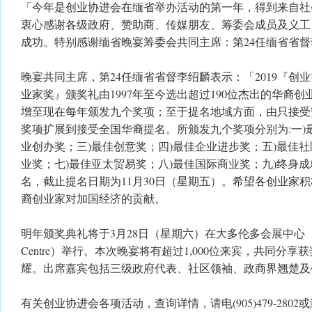
「今年是创业协进会在缅省举办活动的第一年，得到来自社
衷心感谢各级政府、赞助商、传媒朋友、筹委会成员及义工
成功。特别感谢缅省晚宴筹委会共同主席：第24任缅省省
晚宴共同主席，第24任缅省省督李绍麟表示：「2019『创
业家奖』颁奖礼由1997年至今选出超过190位杰出的华裔
增至现在每年颁发九个奖项；至于提名地域方面，由只接受
奖项扩展到接受全国华裔提名。所颁发九个奖项分别为:一)
业创办奖；三)最佳创意奖；四)最佳企业进步奖；五)最佳社
业奖；七)最佳亚太贸易奖；八)最佳国际商业奖；九)终身
名，截止提名日期为11月30日（星期五）。希望各创业家
裔创业家对加国经济的贡献。
明年颁奖典礼将于3月28日（星期六）在大多伦多会展中心（Metro To
Centre）举行。本次晚宴将有超过1,000位来宾，共同分
耀。出席嘉宾包括三级政府代表、社区领袖、政商界翘楚及
有关创业协进会各项活动，查询详情，请电(905)479-2802或浏览