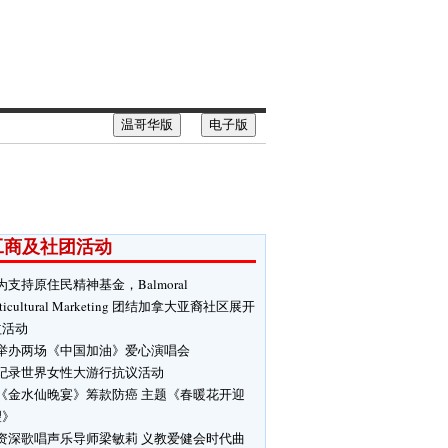
温哥华版
电子版
工商及社团活动
为支持原住民精神基金，Balmoral
ticultural Marketing 团结加拿大亚裔社区展开
益活动
举办两场《中国加油》爱心演唱会
纪录世界女性大游行抗议活动
《金水仙晚宴》筹款防癌 主题《春暖花开迎
望》
资深歌唱声乐导师梁敏莉 义教爱健会时代曲