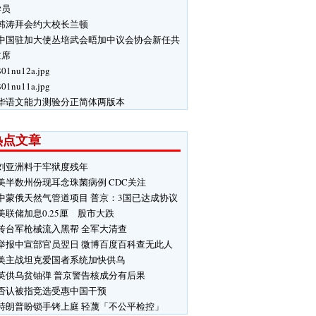
学员
韩涛拜会约大校长兰顿
中国驻加大使丛培武会晤加中议会协会新任共
主席
$01nu12a.jpg
$01nu11a.jpg
华语文能力测验分正简体两版本
热点文章
刘亚洲料于牢狱度残年
美半数州份现耳念珠菌病例 CDC关注
中蒙俄天然气管道项目 普京：3国已达成协议
美联储加息0.25厘 股市大跌
传台军枪械流入黑帮 全军大清查
举报中宣部官员翌日 微博百度百科查无此人
美主战坦克爱国者系统加快供乌
英供乌贫铀弹 普京警告核成分有后果
否认被指竞选受惠中国干预
特朗普盼锁手铐上庭 轻蔑「不公平检控」