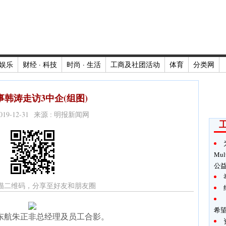
娱乐
财经 · 科技
时尚 · 生活
工商及社团活动
体育
分类网
事韩涛走访3中企(组图)
2019-12-31 来源 : 明报新闻网
Mul
公
描二维码，分享至好友和朋友圈
希
东航朱正非总经理及员工合影。