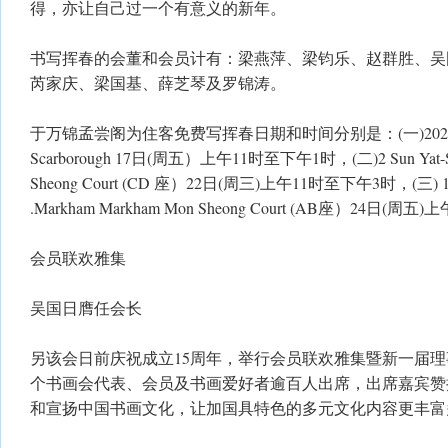
得，亦让自己过一个有意义的新年。
书写挥春的会董和会员计有：梁燕萍、梁钧乐、赵群胜、吴
芮家庆、梁国基、薛芝琴及罗锦涛。
于万锦孟尝阁为住客免费写挥春日期和时间分别是：(一)2020 McNi
Scarborough 17日(周五）上午11时至下午1时，(二)2 Sun Yat-Sen
Sheong Court (CD 座）22日(周三)上午11时至下午3时，(三) 1 Su
.Markham Markham Mon Sheong Court (AB座）24日(
会员联欢雅集
吴国日膺任会长
另该会日前庆祝成立15周年，举行会员联欢雅集暨新一届
个书画会代表、会员及书画爱好者逾百人出席，出席嘉宾赞
和宣扬中国书画文化，让加国具特色的多元文化内容更丰富