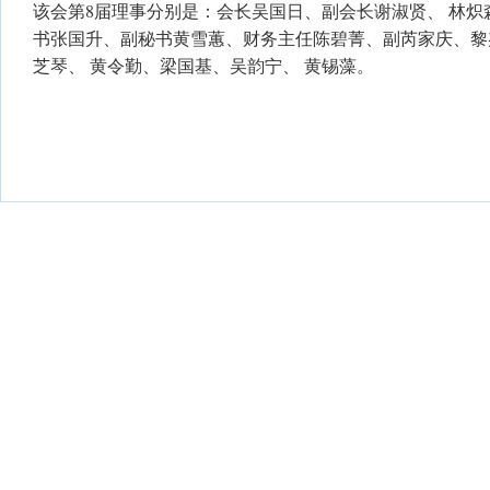
该会第8届理事分别是：会长吴国日、副会长谢淑贤、 林炽
书张国升、副秘书黄雪蕙、财务主任陈碧菁、副芮家庆、黎
芝琴、 黄令勤、梁国基、吴韵宁、 黄锡藻。