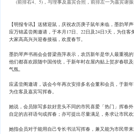
(前排右4、5)，与理事及嘉宾合照，前排左一为嘉宾谢
【明报专讯】送猪迎鼠，庆祝农历庚子鼠年来临，墨韵琴声
应万锦孟尝阁邀请，于本月17日、22日及24日3天，为住
大家高高兴兴迎春接福，欢度春节。
墨韵琴声书画会会督梁燕萍表示，农历新年是华人最重视的
他们都喜欢跟随中国传统，于新年时在屋内贴上贺岁春联及
气氛。
应孟尝阁邀请，该会今年再次安排多名会董和会员，于新年
为住客及嘉宾写挥春。
她说，会员除写多款好意头不同的市民喜爱「热门」挥春外
自定的吉祥语句或挥春；亦可提出尽量满足，务求让市民欢
她指会员对于能用自己专长书法写挥春，兼又能为市民带来