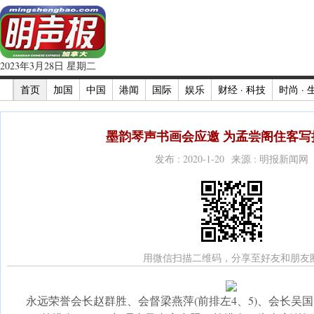
2023年3月28日 星期二
首页
加国
中国
港闻
国际
娱乐
财经 · 科技
时尚 · 
墨韵琴声书画会应邀 为孟尝阁住客写挥
发布 : 2020-1-20 来源 : 明报新闻网
用微信扫描二维码，分享至好友和朋友
永远荣誉会长赵群胜、会督梁燕萍(前排左4、5)、会长吴