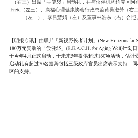
（右三）出席「尝健55」启动礼，并与伙伴机构约克区阿兹海
Freid（左三）、康福心理健康协会行政总监黄吴淑芳（
（左二）、李吕慧娟（左）及董事林浩东（右）合照
【明报专讯】由联邦「新视野长者计划」(New Horizons for Seni
180万元资助的「尝健55」(R.E.A.C.H. for Aging We
于今年4月正式启动，于未来5年提供超过160项活动，估计受
启动礼有超过70名嘉宾包括三级政府官员出席表示支持，
区的支持。