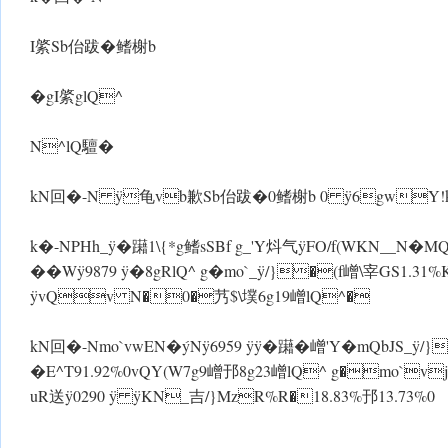
I綮Sb佁跋�鳍榭b
�gI綮glQ^
N^lQ驙�
kN回�-N ÿ龟vb歉Sb佁跋� 0鳍榭b 0 ÿ6gwY
k�-N PHh_ ÿ�躤1\{*g鳍sSBf g_'Y炓气 ÿFO/f(WKN__N�MQ舸紒
��Wÿ9879 ÿ�8gRlQ^ g�mo`_ ÿ/}�(f嶒\宰GS1
ÿvQv N�0�艿$\墣6g19嶒lQ^�
kN回�-Nmo`vwEN�ýNÿ6959 ÿ ÿ�躤�嶒'Y�mQbJS_ ÿ
�E^T91.92%0vQY(W7g9嶒邘8g23嶒lQ^ g�mo`
uR送ÿ0290 ÿ ÿKN_吉/}MzR%R�18.83%邘13.73%0