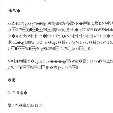
r�W�
kvRHOP}go:y ÿ*b�8g19嶒 ÿdN烙v'p歉vN�|RlQ驙K
g>2.79Q��ýN ÿ黪vu宽泷|vL�,g27.65%0(W2Nekdd
6e�|q}b(W/n�qg TQ-N{vv}4931,
泷|vL�,g4.88%_ ÿlQ>w�qgc�辟9.8%ÿW1 ÿ ÿc�辟}9894.
ÿr�W�ýN g90.2%�-N(W\xe�qgKb
N0�熽'Y�qg025 Tc���qg邘(Wûf�酅5 Tc�
ÿ(Wr�Wc�剬�吉}89.53%0
�躤
NhTuR送�
艋t^萒�躤GS>12 P