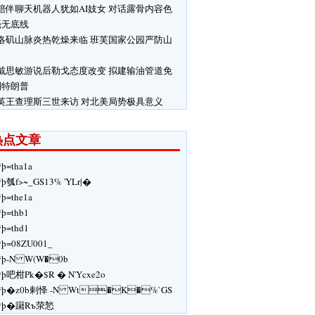
陪伴聊天机器人犹如AI妓女 对话露骨内容色
毫无底线
洛矶山脉炎热乾燥来临 班芙国家公园严防山
戴思敏游说后勒戈态度改变 拟建输油管道免
制特朗普
英王查理斯三世来访 对北美局势极具意义
热点文章
ÿþ=tha1a
ÿþ瓠f>~_GS13% 'YLr|�
ÿþ=the1a
ÿþ=thb1
ÿþ=thd1
ÿþ=08ZU001_
ÿþ-N W(W�0b
ÿþ吧柑Pk�$R � N'Ycxe2o
ÿþ�z0b剌怿 -N Wt�K�%`GS
ÿþ�躤Rъ荥悐