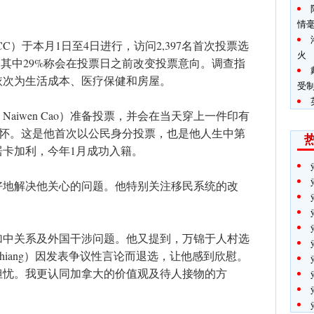
情
C）于本月1日至4日进行，访问2,397名首次投票选
火
，其中29%称会在投票日之前改变投票意向。调查指
依次为生活成本、医疗保健和房屋。
受
aiwen Cao）准备投票，并会在当天穿上一件印有
情怀。这是他首次以公民身分投票，也是他人生中第
居卡加利，今年1月成功入籍。
好地解决他关心的问题。他特别关注移民系统的改
加中关系及外国干涉问题。他又提到，万锦于人村选
Chiang）因发表争议性言论而退选，让他感到欣慰。
担忧。我更认同加拿大的价值观及待人接物的方