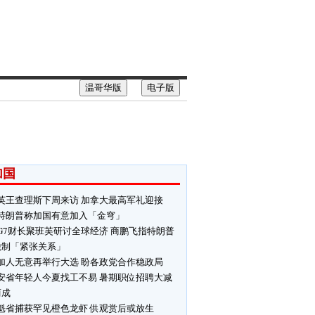
温哥华版
电子版
加国
英王查理斯下周来访 加拿大最高军礼迎接
特朗普称加国有意加入「金穹」
G7财长聚班芙研讨全球经济 商鹏飞指特朗普
税制「紧张关系」
加人无意再举行大选 盼各政党合作稳政局
安省年轻人今夏找工不易 暑期职位招聘大减
两成
魁省捕获罕见橙色龙虾 供观赏后或放生