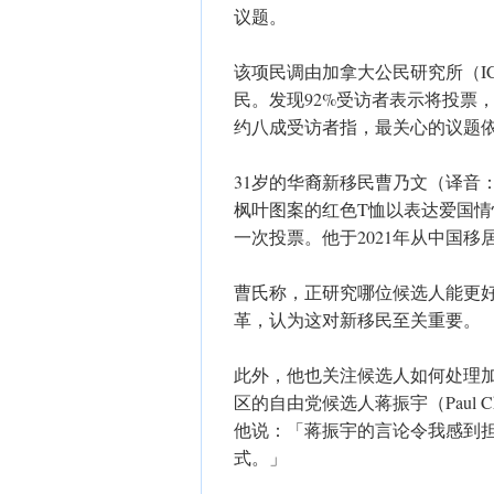
议题。
该项民调由加拿大公民研究所（IC
民。发现92%受访者表示将投票
约八成受访者指，最关心的议题
31岁的华裔新移民曹乃文（译音：N
枫叶图案的红色T恤以表达爱国
一次投票。他于2021年从中国移
曹氏称，正研究哪位候选人能更
革，认为这对新移民至关重要。
此外，他也关注候选人如何处理
区的自由党候选人蒋振宇（Paul 
他说：「蒋振宇的言论令我感到
式。」