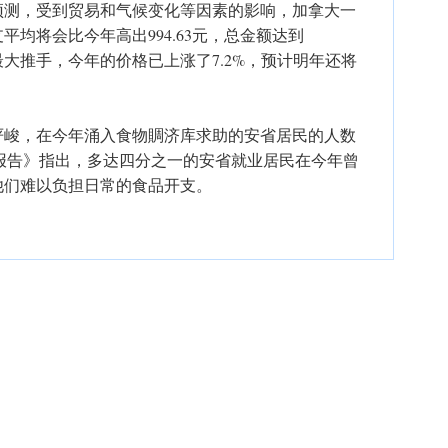
预测，受到贸易和气候变化等因素的影响，加拿大一
均将会比今年高出994.63元，总金额达到
胀的最大推手，今年的价格已上涨了7.2%，预计明年还将
严峻，在今年涌入食物賙济库求助的安省居民的人数
的《饥饿报告》指出，多达四分之一的安省就业居民在今年曾
他们难以负担日常的食品开支。