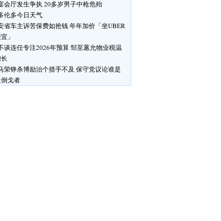
宴会厅发生争执 20多岁男子中枪危殆
多伦多今日天气
安省车主诉苦保费如抢钱 年年加价「坐UBER
便宜」
不谈连任专注2026年预算 邹至蕙允物业税温
增长
马荣铮杀博励治个措手不及 保守党议论谁是
位倒戈者