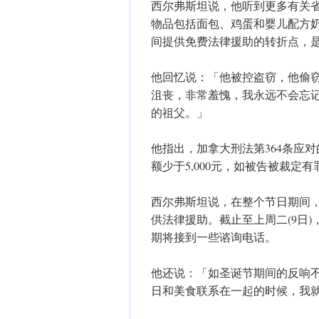
西尔弗斯坦说，他听到更多有关
物品包括面包、鸡蛋和婴儿配方
间提供免费法律援助的转折点，
他回忆说：「他被控盗窃，他偷
沮丧，非常羞愧，我永远不会忘
的祖父。」
他指出，加拿大刑法第364条应
额少于5,000元，如被告被裁定
西尔弗斯坦说，在整个节日期间
供法律援助。截止至上周二(9日
期将接到一些谘询电话。
他还说：「如圣诞节期间的反响
日和美食联系在一起的时候，我