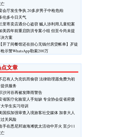
死亡
宴会厅发生争执 20多岁男子中枪危殆
多伦多今日天气
兰里寄卖店遇分心盗窃 贼人涉利用儿童犯案
加美四年前重启防洪专案小组 但至今尚未提
解决方案
【开了间餐馆还在担心无钱付房贷帐单】歹徒
枪示警WhatsApp勒索200万
热点文章
不忍有人为充饥而偷窃 法律助理愿免费为初
者提供服务
菲沙河谷再被发降雨警告
安省医疗化验室人手短缺 专业协会促省府拨
扩大学生实习培训
美国拟加强审查入境旅客社交媒体 加拿大人
注过关风险
枪手在悉尼邦迪海滩犹太活动中开火 至少11
死亡