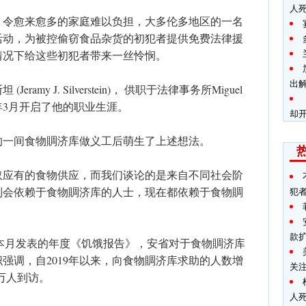
人
，令愈来愈多的家庭难以负担，大多伦多地区的一名
活动，为被控偷窃食品杂货的初犯者提供免费法律援
情况下给这些初犯者带来一丝怜悯。
出
my J. Silverstein)， 供职于法律事务所Miguel
LP，他在今年3月开启了他的职业生涯。
却开
的一间食物賙济库做义工后萌生了上述想法。
取应有的食物供应，而我们谈论的是来自不同社会阶
到会依赖于食物賙济库的人士，现在都依赖于食物賙
犯
款
rio在本月发表的年度《饥饿报告》，安省对于食物賙济库
强调，自2019年以来，向食物賙济库求助的人数增
关
0万人到访。
人