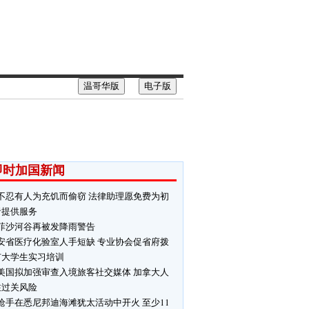
温哥华版
电子版
即时加国新闻
不忍有人为充饥而偷窃 法律助理愿免费为初
者提供服务
菲沙河谷再被发降雨警告
安省医疗化验室人手短缺 专业协会促省府拨
扩大学生实习培训
美国拟加强审查入境旅客社交媒体 加拿大人
注过关风险
枪手在悉尼邦迪海滩犹太活动中开火 至少11