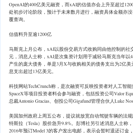
OpenAI的400亿美元融资，而xAI的估值亦会上升至超过1
处初步讨论阶段，预计于未来数月进行，融资具体金额亦没有
覆查询。
估值料升至逾1200亿
马斯克上月公布，xAI以股份交易方式收购同由他控制的社交
元，消息人士称，xAI是次集资计划用于减轻马斯克当年以440亿
产生的庞大债务，单是3月X与收购相关的债务支出为2亿美
息支出超过13亿美元。
科技网站TechCrunch称，是次融资可反映投资者对人工
SpaceX等项目投资者料会参与融资，包括投资公司Valor Equity
总裁Antonio Gracias、创投公司Gigafund管理合伙人Luke No
美国加州政府上周五公布，提议就放宽自动驾驶车辆的法规
特斯拉（Tesla）股价急升9.8%。彭博社另引述消息人士
2016年预订Model 3的客户发出电邮，表示会暂时退还订