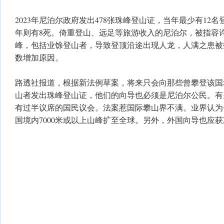
2023年尼泊尔政府发出478张珠峰登山证，当年最少有12
年则有8死。倚重登山、远足等旅游收入的尼泊尔，被指容许
峰，包括业馀登山者，导致登顶沿途出现人龙，人满之患被
数增加原因。
路透社报道，根据新法例草案，将来只会向那些曾攀登该国境
山者发出珠峰登山证，他们的向导也必须是尼泊尔公民。有
有过半议席的国民议会。法案惹国际攀山界不满。业界认为
国境内7000米或以上山峰扩至全球。另外，外国向导也应