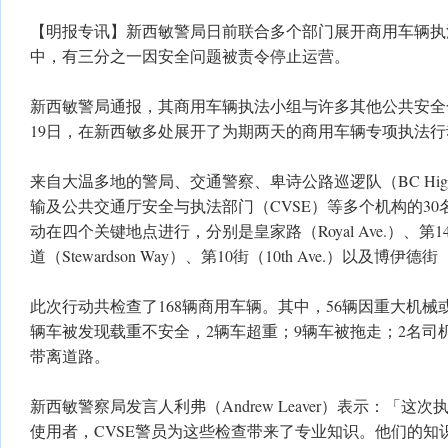
【明报专讯】新西敏警局日前联合多个部门展开商用车辆执
中，有三分之一因安全问题被责令停止运营。
新西敏警局通报，其商用车辆执法小组与许多其他公共安全合
19日，在新西敏多处展开了为期两天的商用车辆专项执法行
来自大温多地的警局、交通警察、卑诗公路巡逻队（BC Highwa
输及公共交通厅安全与执法部门（CVSE）等多个机构的3
动在四个关键地点进行，分别是皇家路（Royal Ave.）、第14街
道（Stewardson Way）、第10街（10th Ave.）以及博伊德街（
此次行动共检查了168辆商用车辆。其中，56辆因重大机械或
辆车被发现载重不安全，2辆车超重；9辆车被拖走；2名司
带离道路。
新西敏警察局发言人利弗（Andrew Leaver）表示：「
使用者，CVSE警员为这些检查带来了专业知识。他们的知