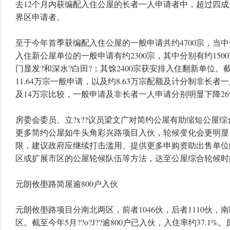
去12个月内获编配入住公屋的长者一人申请者中，超过四
界区申请者。
至于今年首季获编配入住公屋的一般申请共约4700宗，当中
入住新公屋单位的一般申请有约2300宗，其中分别有约150
门显发?和深水?白田?；其馀2400宗获安排入住翻新单位。
11.64万宗一般申请，以及约8.63万宗配额及计分制非长者
及14万宗比较，一般申请及非长者一人申请分别明显下降26%
房委会委员、立?x??议员梁文广对简约公屋有助缩短公屋综
更多简约公屋如牛头角彩兴路项目入伙，轮候变化会更明显
限，建议政府应继续打击滥用、提供更多申购资助出售单位
区或扩展市区的公屋轮候队伍等方法，达至公屋综合轮候时间
元朗攸壆路简屋逾800户入伙
元朗攸壆路项目分南北两区，前者1046伙，后者1110伙，
区。截至今年5月??o?J??逾800户已入伙，入住率约37.1