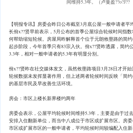
间维持5.3年。（卢曼盈??o?J??
【明报专讯】房委会昨日公布截至3月底公屋一般申请者平均
长佾x??贤早前表示，5月公布的首季公屋综合轮候时间指
何帮助缩短轮候。房屋局昨解释首个位于元朗攸壆路的简约公
起步阶段，今年首季只有83宗入伙。佾x??贤昨透露，简
3.3年，相对一般申请者的5.3年有明显分别。
佾x??贤昨在社交媒体发文，虽然攸壆路项目3月28日才开
轮候数据未发挥显著作用，但上述两者轮候时间反映「简约
的基层市民及早改善生活环境。
房会：市区上楼长新界楼约两年
房委会表示，公屋平均轮候时间维持5.3年，主要是由于过去
安排入住翻新单位，而当中八成位于市区或扩展市区。房委
市区或扩展市区的一般申请者，平均轮候时间较编配入住新