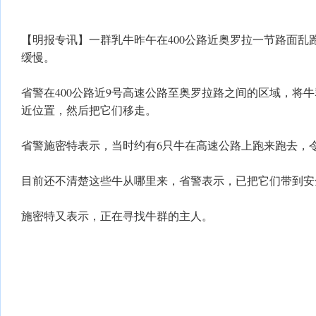
【明报专讯】一群乳牛昨午在400公路近奥罗拉一节路面乱
缓慢。
省警在400公路近9号高速公路至奥罗拉路之间的区域，将
近位置，然后把它们移走。
省警施密特表示，当时约有6只牛在高速公路上跑来跑去，
目前还不清楚这些牛从哪里来，省警表示，已把它们带到安
施密特又表示，正在寻找牛群的主人。