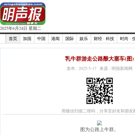
2025年6月24日 星期二
首页
加国
中国
港闻
国际
娱乐
财经 · 科技
时尚 · 
乳牛群游走公路酿大塞车(图)
发布 : 2025-5-17 来源 : 明报新闻网
用微信扫描二维码，分享至好友和朋友
图为公路上牛群。