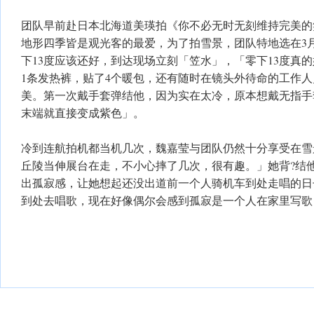
团队早前赴日本北海道美瑛拍《你不必无时无刻维持完美的
地形四季皆是观光客的最爱，为了拍雪景，团队特地选在3
下13度应该还好，到达现场立刻「笠水」，「零下13度真
1条发热裤，贴了4个暖包，还有随时在镜头外待命的工作
美。第一次戴手套弹结他，因为实在太冷，原本想戴无指手
末端就直接变成紫色」。
冷到连航拍机都当机几次，魏嘉莹与团队仍然十分享受在雪
丘陵当伸展台在走，不小心摔了几次，很有趣。」她背?结
出孤寂感，让她想起还没出道前一个人骑机车到处走唱的日
到处去唱歌，现在好像偶尔会感到孤寂是一个人在家里写歌