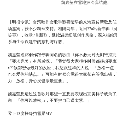
魏嘉莹在雪地捱冷弹结他。
【明报专讯】台湾唱作女歌手魏嘉莹早前来港宣传新歌及任
场嘉宾，获不少粉丝支持。相隔两年，近日??u出新专辑《
笑容》，收录7首新歌，延续温柔细腻创作风格，深入描绘
系与生命议题中的挣扎与疗愈。
魏嘉莹透露创作跟专辑同名的歌曲《你不必无时无刻维持完
「要求完美」有所感慨，「我觉得大家很多时候都很想要表
x??候都想做最好的反应，我想跟这样的人说：『放松一点
也会爱你的缺点。』可能有时候会觉得大家都在等我出错，
力，放松，身心灵健康最重要」。
魏嘉莹想透过这首歌对那些一直想要表现出完美样子或为了
说：「你可以放松点，不要把自己逼太紧。」
零下13度捱冷拍雪景MV