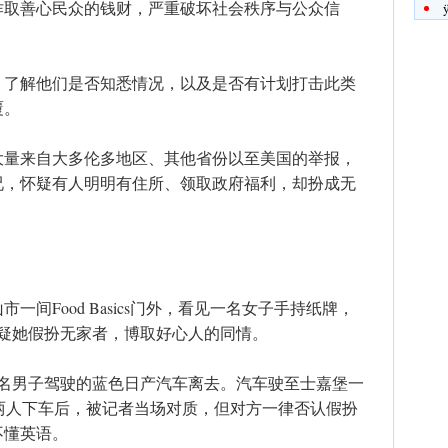
诈取善心民众的钱财，严重破坏社会秩序与公众信
，了解他们是否知悉情况，以及是否有计划打击此类
覆。
大量来自大多伦多地区、其他省份以至美国的举报，
况，怀疑有人明明有住所、领取政府福利，却扮成无
间Food Basics门外，看见一名女子手持纸牌，
怀疑她假扮无家者，博取好心人的同情。
一名男子驾驶的蓝色日产汽车离去。汽车驶至士嘉堡一
商场，两人下车后，被记者当场对质，但对方一律否认假扮
不懂英语。