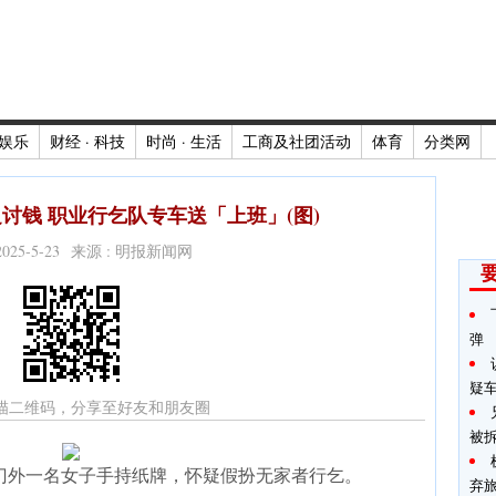
娱乐
财经 · 科技
时尚 · 生活
工商及社团活动
体育
分类网
讨钱 职业行乞队专车送「上班」(图)
2025-5-23 来源 : 明报新闻网
弹
疑
描二维码，分享至好友和朋友圈
被
sics门外一名女子手持纸牌，怀疑假扮无家者行乞。
弃