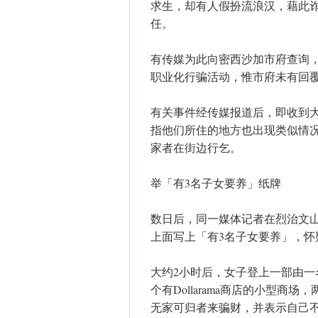
求生，却有人假扮流浪汉，藉此
任。
有传媒为此向密西沙加市府查询
职业化行骗活动，惟市府未有回
有关事件经传媒报道后，即收到
指他们所住的地方也出现类似情
家者在街边行乞。
举「有3名子女要养」纸牌
数日后，同一媒体记者在烈治文山市一
上面写上「有3名子女要养」，
大约2小时后，女子登上一部由
个有Dollarama商店的小型
无家可归者来骗财，并表示自己