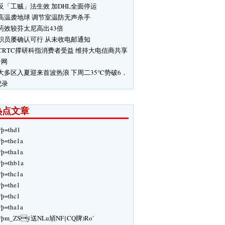
反「工贼」法生效 加DHL全面停运
高温袭地球 调节室温防无声杀手
药效较芬太尼高出43倍
职员屡确认可行 从未收电邮通知
CRTC撑研科指消费者受益 维持大电信商共享
纤网
大多区入夏迎来首波热浪 下周二35℃势破6．
纪录
热点文章
ÿþ=thd1
ÿþ=the1a
ÿþ=tha1a
ÿþ=thb1a
ÿþ=thc1a
ÿþ=the1
ÿþ=thc1
ÿþ=tha1a
ÿþm_ZSÿ送NLu頄NF{CQ牌)Ro`