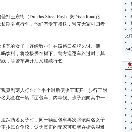
Dundas Street East）夹Dixie Road路
伙长期驻点行乞，他们有专车接送，冒充无家可归者
光
尔多瓦的女子，连续数小时在该路口举牌乞讨。期
24
息喝饮料，将垃圾丢在树下。警方巡逻车路过时，其
视线，等警车离开后又继续行乞。
者观察到两人行乞5个半小时后便收工离开，步行至附
一名儿童在一辆「面包车」内等候。孩子跑向其中一
备追踪两名女子时，同一辆面包车再次将该两名女子
发不少民众争议，认为真正的无家可归者在街头艰难