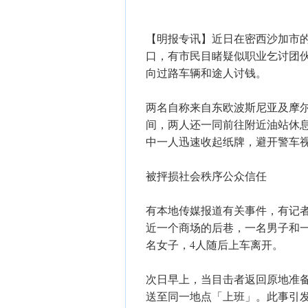
【明报专讯】近日在密西沙加市的登打士东街（
口，有市民目睹疑似职业乞讨团
向过路车辆和途人讨钱。
两名自称来自东欧波斯尼亚及摩
间，两人还一同前往附近油站休
中一人迅速收起纸牌，避开警车
被抨损社会秩序公众信任
有本地传媒报道有关事件，有记
近一个商场的后巷，一名男子和
名女子，4人随后上车离开。
次日早上，当目击者返回原地准
送至同一地点「上班」。此事引