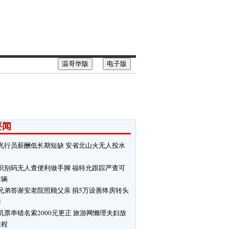
温哥华版
电子版
要闻
飞行员薪酬低长期短缺 安省北山火无人投水
识别码无人查便利做手脚 福特允跟踪严查可
车辆
兄弟答谢安老院照顾父亲 捐5万设善终房转头
拆
机票串错名索2000元更正 旅游网懒理夫妇放
旅程