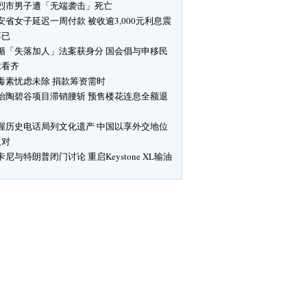
烈市男子遭「无端袭击」死亡
安省女子延迟一周付款 被收逾3,000元利息震
不已
循「失落加人」法案获身分 国会倡与申移民
求看齐
毒素忧虑未除 捐款筹资需时
怡陶碧谷项目滞销腰斩 预售楼花连息全额退
渥历史电话局列文化遗产 中国以享外交地位
反对
卡尼与特朗普闭门讨论 重启Keystone XL输油