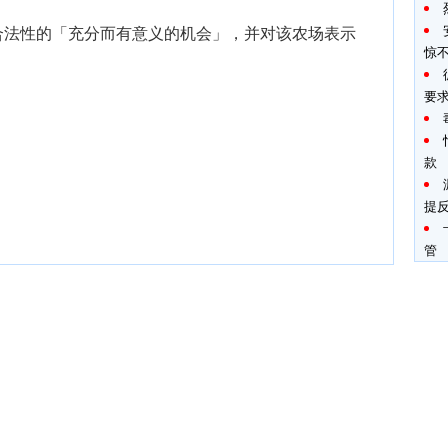
合法性的「充分而有意义的机会」，并对该农场表示
惊
要
款
提
管