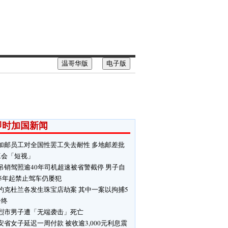
温哥华版
电子版
即时加国新闻
加邮员工对全国性罢工失去耐性 多地邮差批
工会「短视」
吊销驾照逾40年司机超速被省警截停 男子自
85年起禁止驾车仍屡犯
约克杜兰各发生珠宝店劫案 其中一案以拘捕5
告终
烈市男子遭「无端袭击」死亡
安省女子延迟一周付款 被收逾3,000元利息震