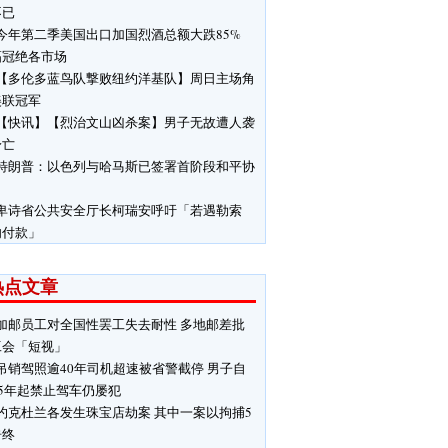
不已
今年第二季美国出口加国烈酒总额大跌85%
幅冠绝各市场
【多伦多蓝鸟队撃败纽约洋基队】周日主场角
美联冠军
【快讯】【烈治文山凶杀案】男子无故遭人袭
身亡
特朗普：以色列与哈马斯已签署首阶段和平协
卑诗省公共安全厅长柯瑞安呼吁「若遇勒索
勿付款」
热点文章
加邮员工对全国性罢工失去耐性 多地邮差批
工会「短视」
吊销驾照逾40年司机超速被省警截停 男子自
85年起禁止驾车仍屡犯
约克杜兰各发生珠宝店劫案 其中一案以拘捕5
告终