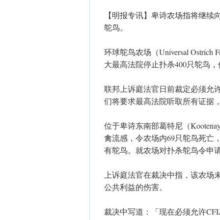
【明报专讯】卑诗农场指将继续
鸵鸟。
环球鸵鸟农场（Universal Ostric
大最高法院停止扑杀400只鸵鸟
联邦上诉庭法官日前裁定必须允
们将要求最高法院听取所有证据
位于卑诗东南部葛特尼（Kooten
禽流感，令农场内69只鸵鸟死亡
有鸵鸟。就农场对扑杀鸵鸟令申
上诉庭法官在裁决中指，该农场
公共利益的伤害。
裁决中写道：「现在必须允许CF