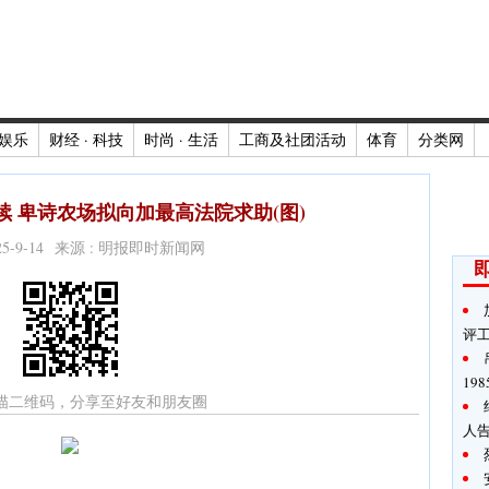
娱乐
财经 · 科技
时尚 · 生活
工商及社团活动
体育
分类网
 卑诗农场拟向加最高法院求助(图)
025-9-14 来源 : 明报即时新闻网
评
19
描二维码，分享至好友和朋友圈
人