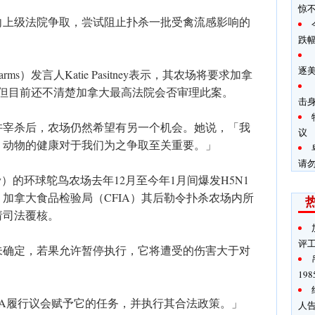
惊
向上级法院争取，尝试阻止扑杀一批受禽流感影响的
跌
逐
h Farms）发言人Katie Pasitney表示，其农场将要求加拿
，但目前还不清楚加拿大最高法院会否审理此案。
击
许宰杀后，农场仍然希望有另一个机会。她说，「我
议
，动物的健康对于我们为之争取至关重要。」
请
ay）的环球鸵鸟农场去年12月至今年1月间爆发H5N1
，加拿大食品检验局（CFIA）其后勒令扑杀农场内所
请司法覆核。
评
未确定，若果允许暂停执行，它将遭受的伤害大于对
19
IA履行议会赋予它的任务，并执行其合法政策。」
人