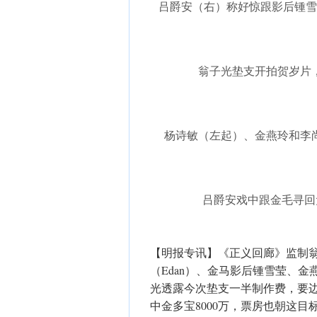
吕爵安（右）称好惊跟影后锺雪
翁子光垫支开拍贺岁片
杨诗敏（左起）、金燕玲和李
吕爵安戏中跟金毛寻回犬
【明报专讯】《正义回廊》监制
（Edan）、金马影后锺雪莹、
光透露今次垫支一半制作费，要
中金多宝8000万，票房也朝这