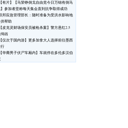
【有片】【马荣铮倒戈自由党今日万锦有倒马
威】参加者坚称每天集会直到抗争取得成功
联邦应急管理部长：随时准备为受洪水影响地
提供帮助
【皮克灵财场保安员被枪杀案】警方悬红2.5
元缉凶
【仅次于国内游】更多加拿大人选择前往墨西
旅行
【华裔男子伏尸车厢内】车就停在多伦多汉伯
院