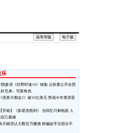
温哥华版
电子版
娱乐
C朗参演《狂野时速10》续集 云狄素公开合照
「好兄弟」写新角色
《优兽大都会2》破10亿美元 势成今年票房亚
【开箱】《影星杰凯利》 当回忆只剩电影 人
演自己最难
张天赋否认欠数百万赌债 称骗徒手法层出不