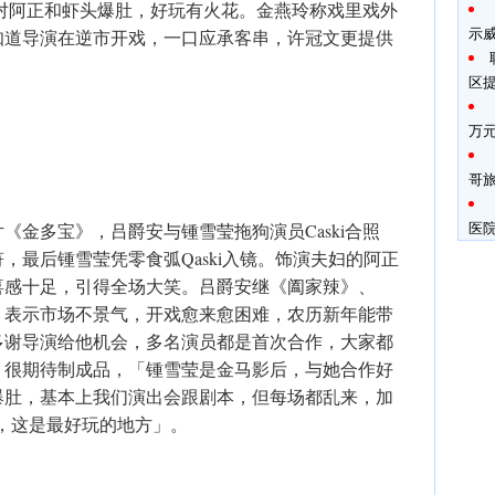
及面对阿正和虾头爆肚，好玩有火花。金燕玲称戏里戏外
示
知道导演在逆市开戏，一口应承客串，许冠文更提供
区
万
哥
医
《金多宝》，吕爵安与锺雪莹拖狗演员Caski合照
，最后锺雪莹凭零食弧Qaski入镜。饰演夫妇的阿正
喜感十足，引得全场大笑。吕爵安继《阖家辣》、
，表示市场不景气，开戏愈来愈困难，农历新年能带
多谢导演给他机会，多名演员都是首次合作，大家都
，很期待制成品，「锺雪莹是金马影后，与她合作好
爆肚，基本上我们演出会跟剧本，但每场都乱来，加
趣，这是最好玩的地方」。