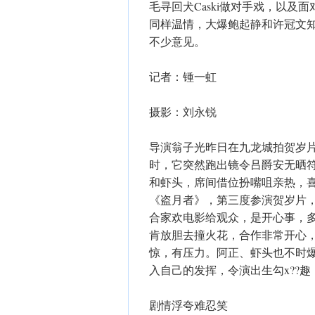
毛寻回犬Caski做对手戏，以
同样温情，大爆鲍起静和许冠文
不少意见。
记者：锺一虹
摄影：刘永锐
导演翁子光昨日在九龙城拍贺岁片
时，它突然跑出镜令吕爵安无晒符
和虾头，席间借位扮嘴咀亲热，
《盗月者》，第三度参演贺岁片
合家欢电影给观众，是开心事，
肯放胆去撞火花，合作非常开心
惊，有压力。阿正、虾头也不时
入自己的发挥，令演出生勾x??
剧情浮夸难忍笑