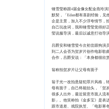
锺雪莹称跟4届金像女配金燕玲
默契，「Edan都有喜剧经验，
企是主景，加入不少浮夸情节，
自己玩改词，我和锺雪莹觉得好正，
莹说服导演，最后以诚意打动导
吕爵安和锺雪莹今次初尝跟狗演
到二人会否为贺岁片创作电影歌
合作，吕爵安说：「本身都很欣
翁称拍贺岁片让父母有面子
翁子光一改拍悬疑犯罪片风格，
母有面子，自己终能抬头，「贺
很多人出外，最近留意市面人流有
影」。他笑称拍《金多宝》是表
跟市道差、戏院执笠、「电影寒冬