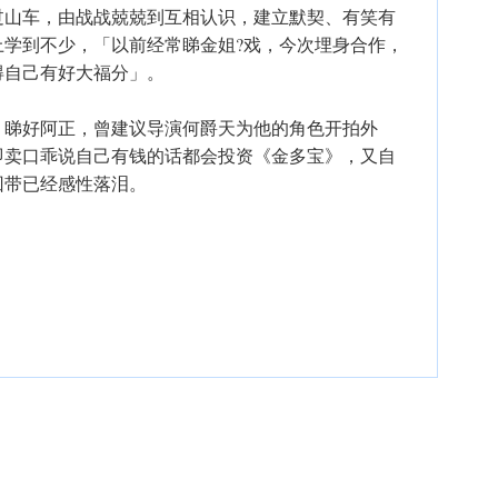
过山车，由战战兢兢到互相认识，建立默契、有笑有
上学到不少，「以前经常睇金姐?戏，今次埋身合作，
得自己有好大福分」。
》睇好阿正，曾建议导演何爵天为他的角色开拍外
即卖口乖说自己有钱的话都会投资《金多宝》，又自
回带已经感性落泪。