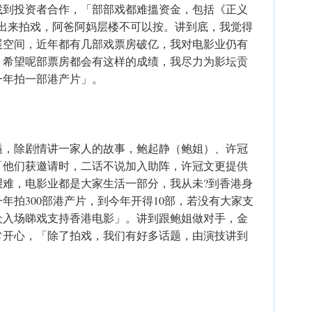
找到投资者合作，「部部戏都难搵资金，包括《正义
期出来拍戏，阿爸阿妈层楼不可以按。讲到底，我觉得
展空间，近年都有几部戏票房破亿，我对电影业仍有
金，希望呢部票房都会有这样的成绩，我尽力为影坛贡
一年拍一部港产片」。
溢，除剧情讲一家人的故事，鲍起静（鲍姐）、许冠
「他们获邀请时，二话不说加入助阵，许冠文更提供
艰难，电影业都是大家生活一部分，我从未?到香港身
年拍300部港产片，到今年开得10部，若没有大家支
众入场睇戏支持香港电影」。讲到跟鲍姐做对手，金
常开心，「除了拍戏，我们有好多话题，由演技讲到