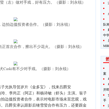
莹（左）做对手戏，好有压力。（摄影：刘永锐）
，边拍边搵投资者合作。（摄影：刘永锐）
队
中
MI
尚正首次合作，擦出不少花火。（摄影：刘永锐）
Caski有不少对手戏。（摄影：刘永锐）
案
翁子光执导贺岁片《金多宝》，找来吕爵安
开即
金燕玲、李尚正（阿正）和杨诗敏（虾头）主演。翁子
边拍边搵投资者合作，表示对电影市场未至悲观，戏
手
目标。吕爵安承认跟影后锺雪莹合作有压力，还要跟金