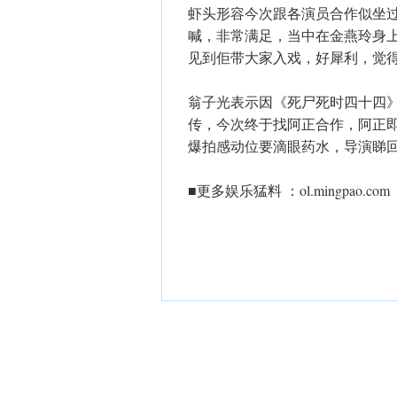
虾头形容今次跟各演员合作似坐
喊，非常满足，当中在金燕玲身
见到佢带大家入戏，好犀利，觉
翁子光表示因《死尸死时四十四
传，今次终于找阿正合作，阿正
爆拍感动位要滴眼药水，导演睇
■更多娱乐猛料 ：ol.mingpao.com