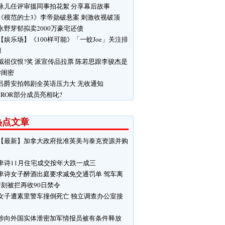
泳儿任评审搵同事拍花絮 分享幕后故事
《模范的士3》李帝勋破悬案 刺激收视破顶
永野芽郁拟卖2000万豪宅还债
【娱乐场】《100样可能》「一蚊Joe」关注排
潮
戴祖仪恨?奖 派宣传品拉票 陈若思跟李骏杰是
学闺密
吕爵安拍韩剧全英语压力大 无收通知
RROR部分成员亮相叱?
热点文章
【最新】加拿大政府批准英美与泰克资源并购
卑诗11月住宅成交按年大跌一成三
卑诗女子醉酒出庭要求减免交通罚单 驾车离
刻被拦再收90日禁令
女子遭素里警车撞倒死亡 独立调查办公室接
涉向外国实体泄密加军情报员被有条件释放