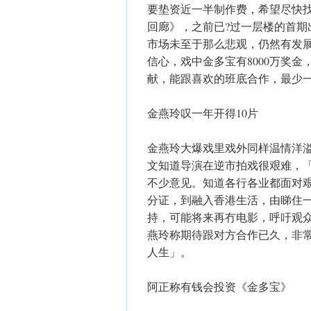
要垫资近一半制作费，希望尽快
回廊》，之前已?过一层楼的首
市场未至于那么悲观，仍然有发
信心，戏中金多宝有8000万奖
献，能跟喜欢的班底合作，最少
金燕玲叹一年开得10片
金燕玲大爆戏里戏外同样温情洋
文知道导演在逆市拍戏很艰难，
不少意见。知道各行各业都面对
分证，到融入香港生活，由睇住一
持，可能将来再冇电影，呼吁观
燕玲称期待跟对方合作已久，非
人生」。
阿正称有钱会投资《金多宝》