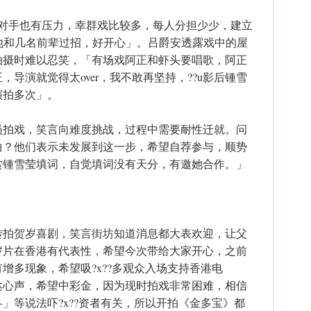
演对手也有压力，幸群戏比较多，每人分担少少，建立
见他和几名前辈过招，好开心」。吕爵安透露戏中的屋
拍摄时难以忍笑，「有场戏阿正和虾头要唱歌，阿正
导演就觉得太over，我不敢再坚持，??u影后锺雪
演拍多次」。
员拍戏，笑言向难度挑战，过程中需要耐性迁就。问
曲？他们表示未发展到这一步，希望自荐参与，顺势
赏锺雪莹填词，自觉填词没有天分，有邀她合作。」
转拍贺岁喜剧，笑言街坊知道消息都大表欢迎，让父
岁片在香港有代表性，希望今次带给大家开心，之前
增多现象，希望吸?x??多观众入场支持香港电
达心声，希望中彩金，因为现时拍戏非常困难，相信
」等说法吓?x??资者有关，所以开拍《金多宝》都