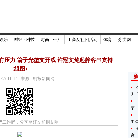
娱乐
财经 · 科技
时尚 · 生活
工商及社团活动
体育
分类网
有压力 翁子光垫支开戏 许冠文鲍起静客串支持
(组图)
2025-11-14 来源 : 明报新闻网
为
军
生
描二维码，分享至好友和朋友圈
穷