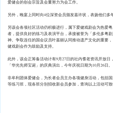
爱健会的创会宗旨及会董努力为会工作。
另外，晚宴上同时向4位深资会员颁发嘉许状，表扬他们多
另该会各项社区活动仍积极进行，属下爱健戏剧会为热爱粤
者，提供良好的练习及表演平台，承接被誉为「多伦多粤剧
神。争取连任的国会议员叶嘉丽认同推动遗产文化的重要，
健戏剧会作为鼓励及支持。
此外，该会正筹备活动计有9月27日的社内耆老资讯开放日
「华光先师宝诞」的庆典演出，今年庆祝日期为10月26日。
非牟利团体爱健会，为长者会员主办各项健身活动，包括国
等练习班，现各班分别招收新会员参加，查询以上活动可致电潘先生