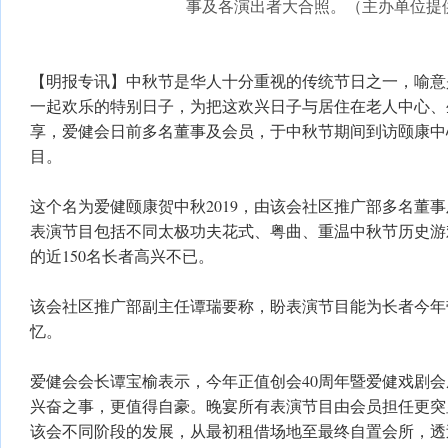
事及各演出者大合照。（主办单位提
【明报专讯】中秋节是华人十分重视的传统节日之一，喻意
一起欢乐的特别日子，为把这欢兴日子与居住在老人中心、
享，爱健会日前多名董事及会员，于中秋节期间到访颐康中
目。
这个名为爱健颐康贺中秋2019，由该会社区推广部多名董
表演节目包括不同太极功夫花式、粤曲、重温中秋节历史游
的近150名长者高兴不已。
该会社区推广部副主任谭瑞要称，盼表演节目能为长者今年
忆。
爱健会会长谭宝榆表示，今年正值创会40周年暨爱健戏剧会
兴奋之事，更值得自豪。晚宴所有表演节目由会员担任更突
该会不同阶段的发展，从最初租借场地至最终自置会所，透