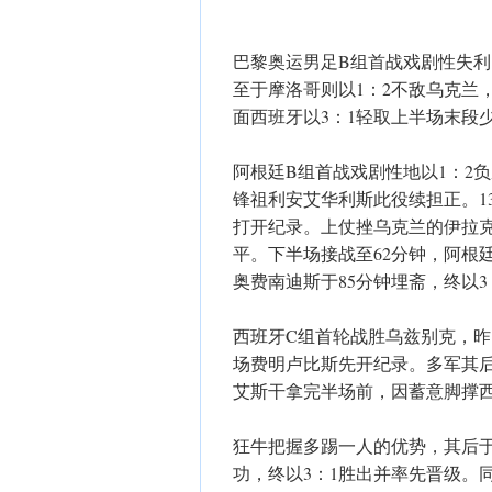
巴黎奥运男足B组首战戏剧性失利
至于摩洛哥则以1：2不敌乌克兰
面西班牙以3：1轻取上半场末段
阿根廷B组首战戏剧性地以1：2
锋祖利安艾华利斯此役续担正。1
打开纪录。上仗挫乌克兰的伊拉
平。下半场接战至62分钟，阿根
奥费南迪斯于85分钟埋斋，终以3
西班牙C组首轮战胜乌兹别克，昨
场费明卢比斯先开纪录。多军其后
艾斯干拿完半场前，因蓄意脚撑
狂牛把握多踢一人的优势，其后于
功，终以3：1胜出并率先晋级。