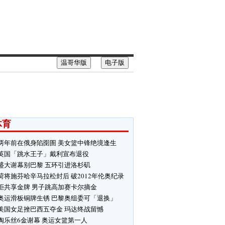
温哥华版
电子版
体育
两年前在俄身陷囹圄 美女篮中锋绝境逢生
英国「跳水王子」戴利宣布退役
盛大谢幕别巴黎 五环引进洛杉矶
荷将施芬哈辛马拉松封后 破2012年伦奥纪录
拒共享金牌 男子跳高加赛卡尔摘金
奥运滑板铜牌生锈 巴黎奥组委可「退换」
美国女足挫巴西五夺金 玛达终战留憾
陶乐丝6金谢幕 奥运女篮第一人