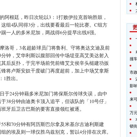
的阿根廷，昨日次轮以3：1打败伊拉克首响胜鼓，
，这组4队同得3分，出线要看最后一轮比赛。C组方
少踢一人的多米尼加，两战得6分提早出线8强。
负摩洛哥，3名超龄球员门将鲁利、守将奥达文迪及前
3分钟，艾华利斯以腹部回传中场堤亚高艾美达射入
撞
克其后反扑，于完半场前凭前锋艾文侯辛头槌建功扳
廷锋将卢斯安奴干度破门再度超前，加上中场艾拿斯
市
：1胜出。
影
日于24分钟藉多米尼加门将保斯尔传球失误，由中
来
于38分钟由迪奥卡顶入追平，但该队的「10号仔」
西班牙后卫古巴斯的要害直接领红被逐。
万
55和70分钟有阿历斯巴尔拿及米基尔古迪利斯建
锁
同组的埃及则一球仅胜乌兹别克，暂以4分排在次席。