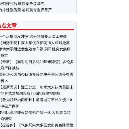
林郁婷封后 吐性别争议乌气
力排性别质疑 哈莉芙夺金捍尊严
热点文章
一个汉堡引发冲突 温哥华快餐店员工被袭
【局势不稳】渥太华促在伊朗加人即时撤离
卑诗大学附近发生致命车祸 男司机突发疾病
车身亡
【最新】【面对明日多达20厘米降雪】多伦多
政府严阵以待
温哥华公园局今日恢复移除史丹利公园受虫害
响树木
【最新民调】近三分之一加拿大人认为美国未
可能尝试对加国采取行动以取得控制权
【曾为联邦内阁部长】前满地可市长欠债110
元申破产保护
本那比高地昨夜疑传枪声致一死 大批警员封
街道调查
【提提你】【气象局向大多区发出黄色降雪警