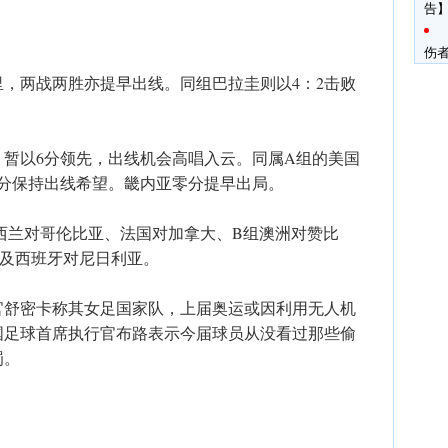
告】
伤
里，两战两胜亦提早出线。同组巴拉圭则以4：2击败
，暂以6分领先，出线机会高唱入云。同属A组的美国
3分保持出线希望。畿内亚零分提早出局。
西兰对哥伦比亚、法国对加拿大、B组澳洲对赞比
本及西班牙对尼日利亚。
官舒密卡称其女足国家队，上届奥运或因利用无人机
国足球首席执行官布路表示今届球员从没看过那些偷
罚。