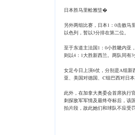
日本胜马里帢雅坒�
另外两组比赛，日本1：0击败马
以色列，暂以3分排在第二位。
至于东道主法国1：0小胜畿内亚
则以4：1大胜新西兰。两队同有
女足今日上演6仗，分别是A组新
亚、美国对德国、C组巴西对日
此外，在加拿大奥委会首席执行
刺探敌军军情及最终夺标后，该
拍片段，故此她们和球队不应受