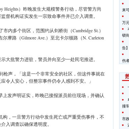
y Heights）昨晚发生大规模警务行动，尽管警方尚
来
察监督机构证实发生一宗致命事件并已介入调查。
万
内多个街区，范围约从剑桥街（Cambridge St.）
锁
摩路（Gilmore Ave.）至北卡尔顿路（N. Carleton
告】
显示大批警力进驻，警员并向至少一处民宅推进。
伤
听到枪声，「这是一个非常安全的社区，但这件事就在
反应令人安心，但整宗事件仍令人感到不安。」
日早上发声明证实，昨晚已接报派员前往现场，并确认
撞
督机构，一旦警方行动中发生死亡或严重受伤事件，不
市
会介入调查以确保透明度。