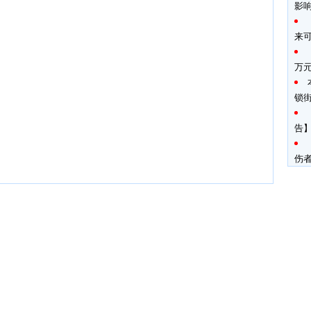
影
来
万
锁
告】
伤