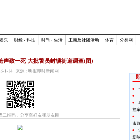
娱乐
财经 · 科技
时尚 · 生活
工商及社团活动
体育
分类网
声致一死 大批警员封锁街道调查(图)
026-1-14 来源 : 明报即时新闻网
撞
描二维码，分享至好友和朋友圈
市
影