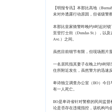
【明报专讯】本那比高地（Burnab
未对外透露行动原因，但省级警
本那比皇家骑警昨晚约8时起封锁了市
至登打士街（Dundas St.），以及吉尔
Ave.）之间。
虽然目前细节有限，但现场图片
一名居民指其妻子在晚上约8时
住所附近发生，虽然警方的迅速
卑诗独立调查办公室（IIO）今
有一人死亡。
IIO是卑诗省针对警察的民间监
论是否存在违规指控，该机构均