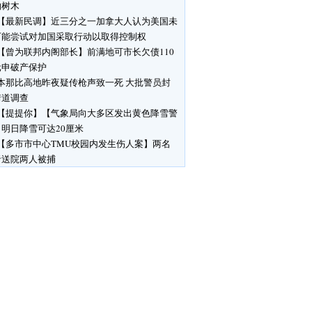
响树木
【最新民调】近三分之一加拿大人认为美国未
可能尝试对加国采取行动以取得控制权
【曾为联邦内阁部长】前满地可市长欠债110
元申破产保护
本那比高地昨夜疑传枪声致一死 大批警员封
街道调查
【提提你】【气象局向大多区发出黄色降雪警
明日降雪可达20厘米
【多市市中心TMU校园内发生伤人案】两名
者送院两人被捕