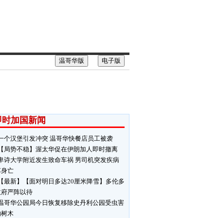
温哥华版
电子版
即时加国新闻
一个汉堡引发冲突 温哥华快餐店员工被袭
【局势不稳】渥太华促在伊朗加人即时撤离
卑诗大学附近发生致命车祸 男司机突发疾病
车身亡
【最新】【面对明日多达20厘米降雪】多伦多
政府严阵以待
温哥华公园局今日恢复移除史丹利公园受虫害
响树木