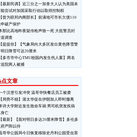
【最新民调】近三分之一加拿大人认为美国未
可能尝试对加国采取行动以取得控制权
【曾为联邦内阁部长】前满地可市长欠债110
元申破产保护
本那比高地昨夜疑传枪声致一死 大批警员封
街道调查
【提提你】【气象局向大多区发出黄色降雪警
明日降雪可达20厘米
【多市市中心TMU校园内发生伤人案】两名
者送院两人被捕
热点文章
一个汉堡引发冲突 温哥华快餐店员工被袭
【局势不稳】渥太华促在伊朗加人即时撤离
卑诗大学附近发生致命车祸 男司机突发疾病
车身亡
【最新】【面对明日多达20厘米降雪】多伦多
政府严阵以待
温哥华公园局今日恢复移除史丹利公园受虫害