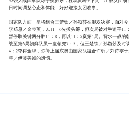
32强大战国家队球手樊振东；杜凯þl则在下周二出战女团
日时间调整心态和体能，好好迎接女团赛事。
国家队方面，星将组合王楚钦／孙颖莎在混双决赛，面对今
李郑息／金琴英，以11：6先拔头筹，但次局被对手追平11
暂停取关键两分胜11：8，再以11：5赢第4局。背水一战的
战至第6局朝鲜队虽一度领先7：5，但王楚钦／孙颖莎及时调
4：2夺得金牌，弥补上届东奥由国家队组合许昕／刘诗雯
隼／伊藤美诚的遗憾。