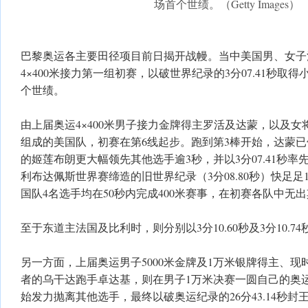
场首个世绩。（Getty Images）
巴黎奥运各主要田径项目前日揭开战幔。当中美国男、女子
4×400米接力第一组初赛，以破世界纪录的3分07.41秒取
个世绩。
由上届奥运4×400米男子接力金牌得主罗活及达蒙，以及
组成的美国队，初赛在第6线起步。跑到第3棒开始，达蒙已
的姬莲布朗更大幅领先其他选手逾3秒，并以3分07.41秒
利布达佩斯世界赛缔造的旧世界纪录（3分08.80秒）快足足
国队4名选手均在50秒内完成400米赛事，在初赛各队中无
至于东道主法国及比利时，则分别以3分10.60秒及3分10.7
另一方面，上届奥运男子5000米金牌及1万米银牌得主、现
者的乌干达跑手卓达基，则在男子1万米决赛一圆自己的奥
始发力抛离其他选手，最终以破奥运纪录的26分43.14秒