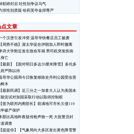
林郁婷封后 吐性别争议乌气
力排性别质疑 哈莉芙夺金捍尊严
热点文章
一个汉堡引发冲突 温哥华快餐店员工被袭
【局势不稳】渥太华促在伊朗加人即时撤离
卑诗大学附近发生致命车祸 男司机突发疾病
车身亡
【最新】【面对明日多达20厘米降雪】多伦多
政府严阵以待
温哥华公园局今日恢复移除史丹利公园受虫害
响树木
【最新民调】近三分之一加拿大人认为美国未
可能尝试对加国采取行动以取得控制权
【曾为联邦内阁部长】前满地可市长欠债110
元申破产保护
本那比高地昨夜疑传枪声致一死 大批警员封
街道调查
【提提你】【气象局向大多区发出黄色降雪警