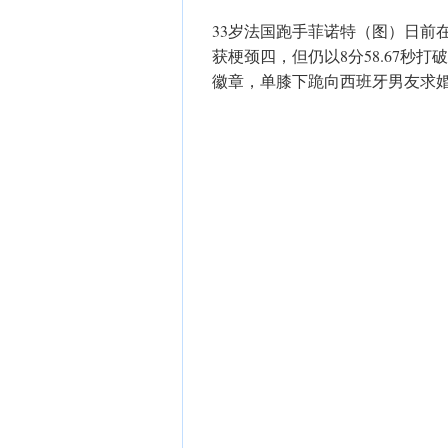
33岁法国跑手菲诺特（图）日前在
获梗颈四，但仍以8分58.67秒
徽章，单膝下跪向西班牙男友求婚并获