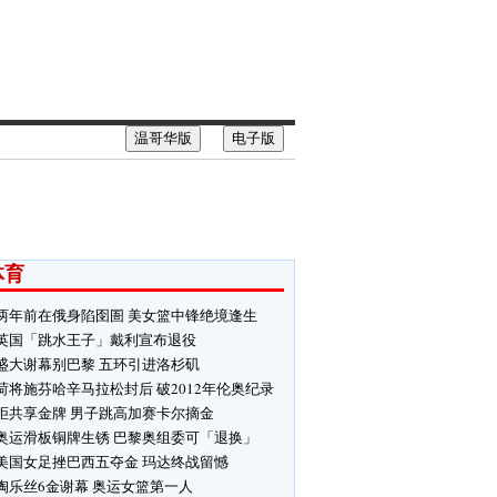
温哥华版
电子版
体育
两年前在俄身陷囹圄 美女篮中锋绝境逢生
英国「跳水王子」戴利宣布退役
盛大谢幕别巴黎 五环引进洛杉矶
荷将施芬哈辛马拉松封后 破2012年伦奥纪录
拒共享金牌 男子跳高加赛卡尔摘金
奥运滑板铜牌生锈 巴黎奥组委可「退换」
美国女足挫巴西五夺金 玛达终战留憾
陶乐丝6金谢幕 奥运女篮第一人