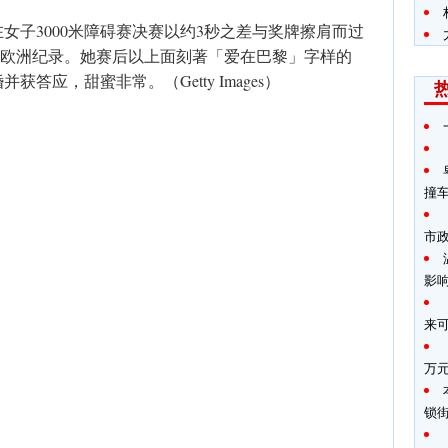
女子3000米障碍赛决赛以约3秒之差与奖牌擦肩而过
打破欧洲纪录。她赛后以上面刻著「爱在巴黎」字样的
答应，甜蜜非常。（Getty Images）
撞
市
影
来
万
锁