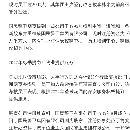
现时员工逾2000人；其集团主席暨行政总裁李林泉为前高级
警务经验。
国民警卫网页提到，该公司于1995年得到中资、港资和一
新股东并重组成国民警卫集团有限公司，现时注册资金为1
万平方尺，内有24小时保安控制中心、员工培训中心、制
设招募中心。
2022年标书提向54物业提供服务
集团现时设市场部、人事行政部及会计部3个行政支援部门
团网页亦提到，员工加入前需接受严谨审查，公司自设训练
考核员工表现。根据2022年荃威花园的保安服务标书提到，
提供服务。
翻查公司注册处资料，国民警卫有限公司于1985年8月成
阳，国民警卫集团有限公司则为股东；注册办事处位于筲箕
注册处资料，该单位业主为国民警卫集团有限公司，于1996年