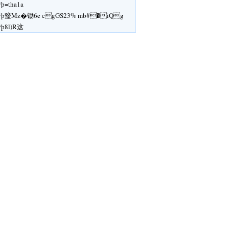
ÿþ=tha1a
ÿþ盬Mz�锄6e cgGS23% mb#�iQg
ÿþ8l)R这