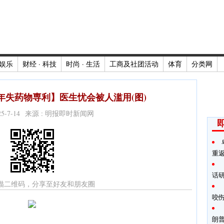
娱乐
财经 · 科技
时尚 · 生活
工商及社团活动
体育
分类网
c明年失药物専利】医生忧会被人滥用(图)
025-7-14 来源 : 明报即时新闻网
重
话
描二维码，分享至好友和朋友圈
咬
朗