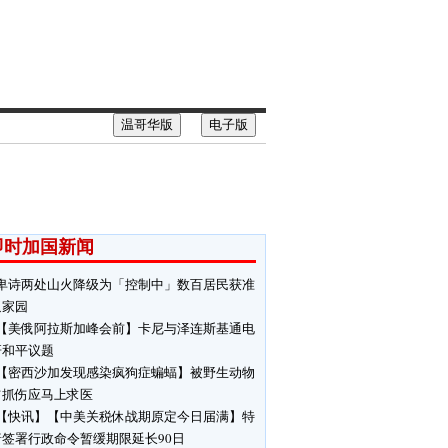
温哥华版
电子版
即时加国新闻
卑诗两处山火降级为「控制中」数百居民获准
返家园
【美俄阿拉斯加峰会前】卡尼与泽连斯基通电
研和平议题
【密西沙加发现感染疯狗症蝙蝠】被野生动物
伤抓伤应马上求医
【快讯】【中美关税休战期原定今日届满】特
普签署行政命令暂缓期限延长90日