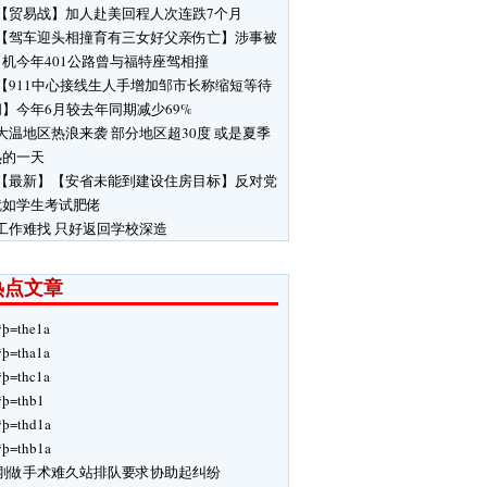
【贸易战】加人赴美回程人次连跌7个月
【驾车迎头相撞育有三女好父亲伤亡】涉事被
机今年401公路曾与福特座驾相撞
【911中心接线生人手增加邹市长称缩短等待
】今年6月较去年同期减少69%
大温地区热浪来袭 部分地区超30度 或是夏季
热的一天
【最新】【安省未能到建设住房目标】反对党
就如学生考试肥佬
工作难找 只好返回学校深造
热点文章
ÿþ=the1a
ÿþ=tha1a
ÿþ=thc1a
ÿþ=thb1
ÿþ=thd1a
ÿþ=thb1a
刚做手术难久站排队要求协助起纠纷