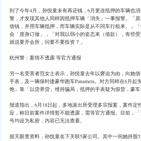
到了今年4月，孙悦童未有再还钱，6月更连抵押的车辆也
警，才发现其他人同样因抵押车辆「消失」一事报警。「原
借钱，并用车辆抵押，而车辆实际是从不同车行租来。」「
会「度身订做」，「对我以弱小的姿态来（借款），有些受
就说要开会所，问要不要投资？」
杭州警：案情不透露 等官方通报
另一名受害者范女士表示，孙悦童去年以窘迫为由，向她借4
手表，及一辆保时捷豪华跑车Panamera。对方同样在6月
饱」靠「以贷养贷」维持骗局，抵押的手表疑为假货，豪车
报道指出，6月18日起，多地派出所受理多宗报案，案件定
应，称目前案件详情暂不能透露，需等官方通报。目前，「
号均设为私密，内容已无法查看。
据天眼查资料，孙悦童名下关联5家公司。其中一间她持股5