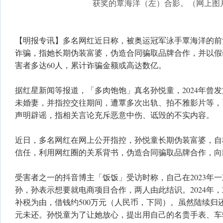
获奖的覃海洋（左）合影。（网上图
【明报专讯】多名网红近日称，被奥运冠军泳手覃海洋的前
诈骗，指她长期伪装富婆，伪造合同骗取品牌合作，并以假
害者多达60人，累计诈骗金额或高达数亿。
据红星新闻等报道，「多肉饱饱」真名孙悦童，2024年曾
未婚妻，并指控交往期间，遭覃多次出轨、拍不雅影片等，
声明辟谣，指相关言论充斥恶意中伤、诋毁的不实内容。
近日，多名网红在网上公开指控，孙悦童长期伪装富婆，自
信任，利用网红圈的关系背书，伪造合同骗取品牌合作，向
受害者之一的抖音博主「饭饭」受访时称，自己在2023年
孙，孙表示想要就电商项目合作，两人由此结识。2024年
补税为由，借钱约500万元（人民币，下同）。虽然陆续归
元未还。孙悦童为了让她放心，提出用自己的名贵手表、车