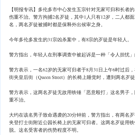
【明报专讯】多伦多市中心发生五宗针对无家可归和长者的
伤重不治。警方拘捕2名歹徒，其中1人只有12岁，二人都
名，两名歹徒被捕时都是保释外出候审之身。
​今年多伦多发生的31宗凶杀案中，有8宗的歹徒是年轻人。
警方指出，年轻人在刑事调查中被起诉是一种「令人担忧」
警方表示，​一名62岁的无家可归者于8月31日上午6时过
街夹皇后街（Queen Street）的长椅上睡觉时，遭到两名歹
​警方表示，这两名歹徒无故用铁锤「恶意殴打」这名男子
重不治。
​大约在该名男子致命遇袭的20分钟前，警方指出，有两名
夹登打士街附近公园长椅上的无家可归者。这两名歹徒用铁
脱。这名受害者的伤势程度不明。