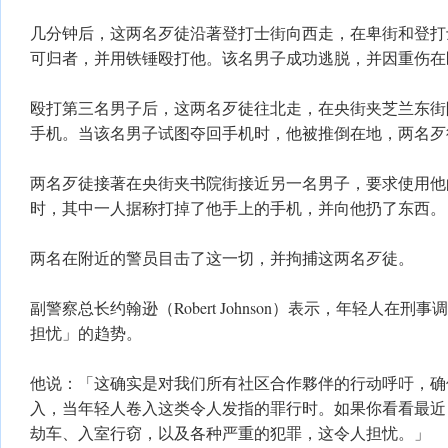
​几分钟后，这两名歹徒沿著登打士街向西走，在卑街和登
可归者，并用铁锤殴打他。该名男子成功逃脱，并因重伤在
​殴打第三名男子后，这两名歹徒往北走，在央街夹芝兰东街
手机。当该名男子试图夺回手机时，他被推倒在地，两名歹
​两名歹徒接著在央街夹书院街接近另一名男子，要求使用
时，其中一人据称打掉了他手上的手机，并向他扔了东西。
​两名在附近的警员目击了这一切，并拘捕这两名歹徒。
​副警察总长约翰逊（Robert Johnson）表示，年轻人在
担忧」的趋势。
​他说：「这确实是对我们所有社区合作夥伴的行动呼吁，
入，当年轻人卷入这类令人发指的罪行时。如果你看看最近
劫车、入室行窃，以及各种严重的犯罪，这令人担忧。」