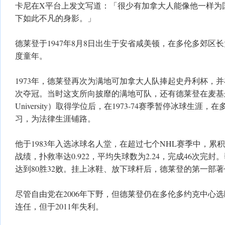
卡尼在X平台上发文写道：「很少有加拿大人能像他一样为
下如此不凡的身影。」
德莱登于1947年8月8日出生于安省咸美顿，在多伦多郊区
度童年。
1973年，德莱登再次为满地可加拿大人队捧起史丹利杯，并在1
次夺冠。当时这支所向披靡的满地可队，还有德莱登在麦基尔大
University）取得学位后，在1973-74赛季暂停冰球生
习，为法律生涯铺路。
他于1983年入选冰球名人堂，在超过七个NHL赛季中，累积了
战绩，扑救率达0.922，平均失球数为2.24，完成46次完
达到80胜32败。挂上冰鞋、放下球杆后，德莱登的第一部
尽管自由党在2006年下野，但德莱登仍在多伦多约克中心选
连任，但于2011年失利。