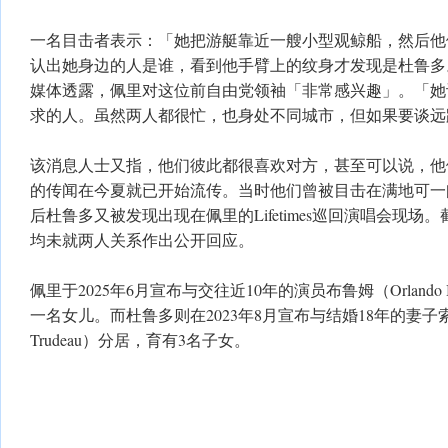
一名目击者表示：「她把游艇靠近一艘小型观鲸船，然后他
认出她身边的人是谁，看到他手臂上的纹身才发现是杜鲁多
媒体透露，佩里对这位前自由党领袖「非常感兴趣」。「她
求的人。虽然两人都很忙，也身处不同城市，但如果要谈远
该消息人士又指，他们彼此都很喜欢对方，甚至可以说，他
的传闻在今夏就已开始流传。当时他们曾被目击在满地可一
后杜鲁多又被发现出现在佩里的Lifetimes巡回演唱会现
均未就两人关系作出公开回应。
佩里于2025年6月宣布与交往近10年的演员布鲁姆（Orlando
一名女儿。而杜鲁多则在2023年8月宣布与结婚18年的妻子索菲（Sop
Trudeau）分居，育有3名子女。