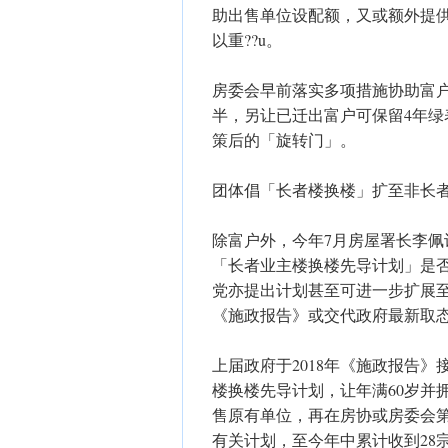
助出售单位设配额，又或额外提供
以重??u。
房委会早前落实多项措施协助富
半，另让已迁出富户可保留4年绿
策后的「旋转门」。
团体倡「长者楼换楼」扩至非长
除富户外，今年7月房屋署长李
「长者业主楼换楼先导计划」是否
党亦提出计划甚至可进一步扩展
《施政报告》或交代政府最新取
上届政府于2018年《施政报告
楼换楼先导计划，让年满60岁并
售原有单位，再在房协或房委会第二
有关计划，至今年中累计收到28