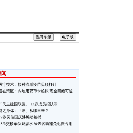
温哥华版
电子版
港闻
医疗技术：接种流感疫苗毋须打针
活在湾区：内地用双币卡签帐 现金回赠可逾
「民主建国联盟」 15岁成员拟认罪
谜之身体：「嗝」从哪里来？
89岁吴伯国庆涉煽动被捕
18%交楼单位疑渗水 绿表客盼豁免迟搬占用