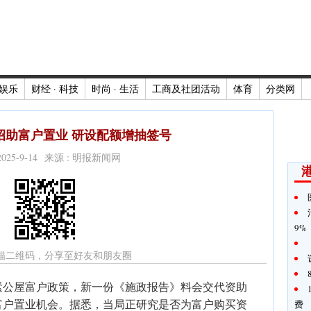
娱乐
财经 · 科技
时尚 · 生活
工商及社团活动
体育
分类网
招助富户置业 研设配额增抽签号
2025-9-14 来源 : 明报新闻网
9%
描二维码，分享至好友和朋友圈
紧公屋富户政策，新一份《施政报告》料会交代资助
富户置业机会。据悉，当局正研究是否为富户购买资
费