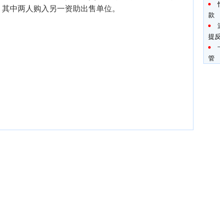
，其中两人购入另一资助出售单位。
款
提
管