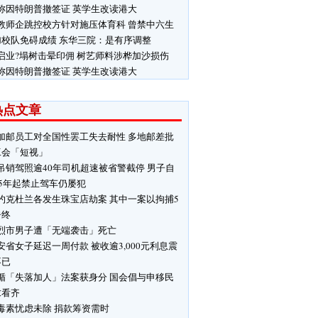
称因特朗普撤签证 英学生改读港大
教师企跳控校方针对施压体育科 曾禁中六生
加校队免碍成绩 东华三院：是有序调整
启业?塌树击晕印佣 树艺师料涉桦加沙损伤
称因特朗普撤签证 英学生改读港大
热点文章
加邮员工对全国性罢工失去耐性 多地邮差批
工会「短视」
吊销驾照逾40年司机超速被省警截停 男子自
85年起禁止驾车仍屡犯
约克杜兰各发生珠宝店劫案 其中一案以拘捕5
告终
烈市男子遭「无端袭击」死亡
安省女子延迟一周付款 被收逾3,000元利息震
不已
循「失落加人」法案获身分 国会倡与申移民
求看齐
毒素忧虑未除 捐款筹资需时