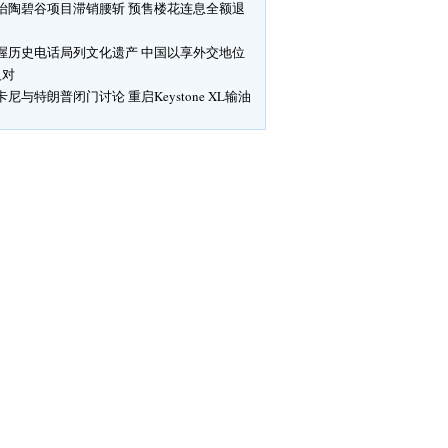
怡陶碧谷项目滞销腰斩 预售楼花连息全额退
渥历史电话局列文化遗产 中国以享外交地位
反对
卡尼与特朗普闭门讨论 重启Keystone XL输油