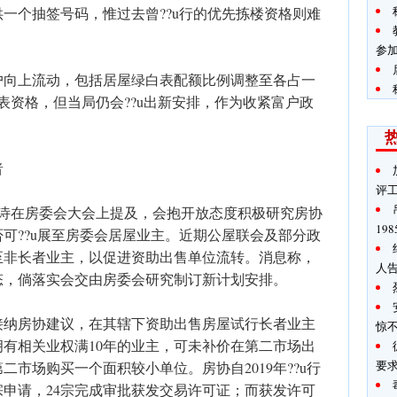
一个抽签号码，惟过去曾??u行的优先拣楼资格则难
参
户向上流动，包括居屋绿白表配额比例调整至各占一
表资格，但当局仍会??u出新安排，作为收紧富户政
者
评
佩诗在房委会大会上提及，会抱开放态度积极研究房协
19
可??u展至房委会居屋业主。近期公屋联会及部分政
至非长者业主，以促进资助出售单位流转。消息称，
人
态，倘落实会交由房委会研究制订新计划安排。
》接纳房协建议，在其辖下资助出售房屋试行长者业主
惊
拥有相关业权满10年的业主，可未补价在第二市场出
要
市场购买一个面积较小单位。房协自2019年??u行
宗申请，24宗完成审批获发交易许可证；而获发许可