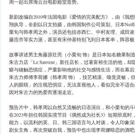
周一起出席海云台电影殿堂造势。
新剧改编自2010年法国电影《爱情的完美配方》，由《我
翔执导，全剧以日文拍摄，由韩国制作公司策划、日本Netfl
栗旬与韩孝周之外，演员还包括赤西仁、中村友理、成田凌
藤浩市等实力派，甚至有宋仲基特别飞到日本客串，阵容极
故事讲述男主角藤原壮亮（小栗旬 饰）是日本知名糖果制
朱古力店「Le Sauveur」新任店长，过著富裕生活的他
癖与碰触恐惧症，严重影响他的社交与感情生活，而在幕后支持「
朱古力师傅李荷娜（韩孝周 饰），技艺精湛、嗅觉灵敏，
人的眼睛」的注视恐惧症，无法直视他人，看似完全不适合
因对朱古力的热爱而逐渐走近。
预告片中，韩孝周以自然又流畅的日语演出，和小栗旬的斗
在2023年担任韩国实境节目《偶然成为社长3》短期班底
能力，以流利的英、日、韩三国语言与人对谈，令人印象深
剧女主角，再次突破自我，预告中也出现李荷娜暗恋的酒吧