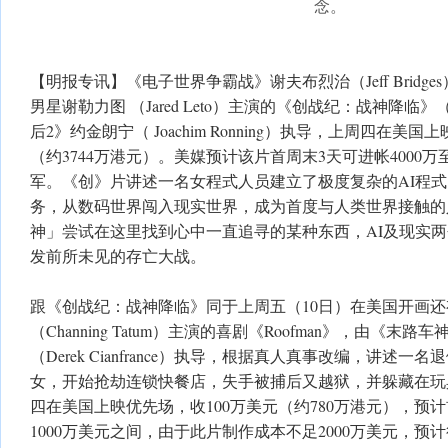
念。
【明报专讯】《电子世界争霸战》谢夫布烈治（Jeff Bridg
男星谢勒力图 （Jared Leto）主演的《创战纪：战神降临》（T
后2》约金朗宁（ Joachim Ronning）执导，上周四在美
（约3744万港元）。美媒预计该片首周末3天可进帐4000万
军。《创》片讲述一名女程式人员建立了极度复杂的AI程
务，从数码世界闯入现实世界，成为首度与人类世界接触的
神」尝试在这里找到心中一直追寻的某种东西，AI及现实
发前所未见的存亡大战。
跟《创战纪：战神降临》同于上周五（10日）在美国开画
（Channing Tatum）主演的喜剧《Roofman》，由《末
（Derek Cianfrance）执导，根据真人真事改编，讲述
女，开始抢劫连锁快餐店，失手被捕后又越狱，并躲藏在玩
四在美国上映优先场，收100万美元（约780万港元），预计
1000万美元之间，由于此片制作成本不足2000万美元，预计