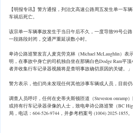
【明报专讯】警方通报，列治文高速公路周五发生单一车辆
车祸后死亡。
该宗单一车辆事故发生于当日午后不久，一度导致99号公路（Hi
一段路段封闭，交通严重延误数小时。
卑诗公路巡警发言人麦克劳克林（Michael McLaughli
明，在事故中身亡的司机独自坐在那辆白色Dodge Ram平
者并收集行车记录器视频将是查明事故确切原因的关键。」
警方表示，他们尚未发现任何其他涉事车辆或人员，目前仍
调查人员呼吁，任何在史蒂夫斯顿匝道（Steveston onra
或持有行车记录器录像的人士，致电卑诗公路巡警（BC Highwa
局，电话：604-526-9744，并参考档案号 (1004) 2025-1855。