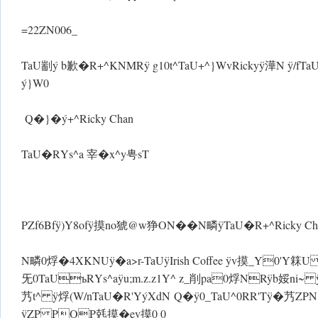
=22ZN006_
TaU剬ý b歉�R+^KNMR ÿ g10t^TaU+^}WvRickyÿ澕N ÿ/f
ý}W0
Q�}�ý+^Ricky Chan
TaU�RYs^a 宰�x^y甹sT
PZf6Bf ÿ)Y8of ÿ摸no猇@w狰ON�� N疄 ÿTaU�R+^Ricky C
N疄0烰�4XKNU ÿ�a>r-TaUÿIrish Coffee ÿv摸_Y0'Y箖
旡0TaUъRYs^a ÿu;m.z.z1Y^ z_削pa0烰NRÿb娞
艿t^ ÿ烰(W/nTaU�R'YýXd N Q�ÿ 0_TaU^0RR'T ÿ�艿ZPN N
ÿZP POP兞摸�ev摸0 0