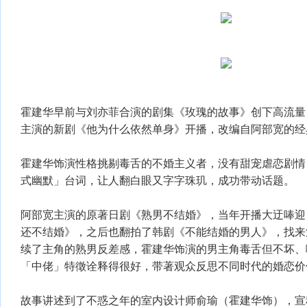
霍建华早前与刘亦菲合演的剧集《玫瑰的故事》创下高流量
主演的新剧《他为什么依然单身》开播，改编自阿部宽的经
霍建华饰演性格挑剔毒舌的不婚主义者，没有甜宠虐恋剧情
式幽默」台词，让人翻白眼又字字珠玑，成功带动话题。
阿部宽主演的原著日剧《熟男不结婚》，当年开播大迂唪迎
还不结婚》，之后也翻拍了韩剧《不能结婚的男人》，找来
续了主角的熟男反差感，霍建华饰演的男主角毒舌但不坏、
「中佬」特徵诠释得很好，带著观众反思不同时代的婚恋价
故事讲述到了不惑之年的室内设计师俞瑜（霍建华饰），宣