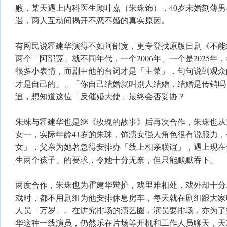
败，某天遇上内科医生顾叶嘉（朱珠饰），40岁未婚刻薄男
遇，两人互动间揭开不恋不婚的真实原因。
有网民说霍建华演得不如阿部宽，更专登找原版日剧《不能
两个「阿部宽」就不同年代，一个2006年、一个是2025
很多小表情，而剧中他的台词才是「主菜」，句句说到观众
才是自己的」、「你自己结婚就叫别人结婚，结婚是传销吗
追，想知道这位「反催婚大使」最终会否妥协？
朱珠与霍建华也是继《玫瑰的故事》后再次合作，朱珠也从
女一，实际年龄41岁的朱珠，饰演女强人角色很有说服力
女」，父亲为她著急得安排办「线上相亲联谊」，遇上现在
生两个孩子」的要求，令她十分无奈，但只能默默吞下。
两度合作，朱珠也为霍建华辩护，戏里难相处，戏外却十分
戏时，都不用剧组为他安排休息房车，每天就在剧组跟大家
人员「万岁」。在讲究排场的演艺圈，演员要排场，亦为了
华这种一线演员，仍然乐在片场等开机和工作人员聊天，天