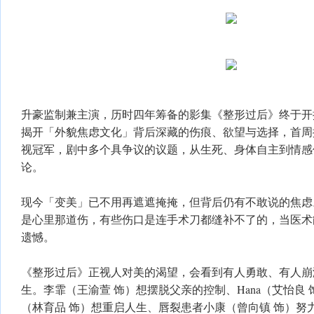
升豪监制兼主演，历时四年筹备的影集《整形过后》终于开
揭开「外貌焦虑文化」背后深藏的伤痕、欲望与选择，首周播
视冠军，剧中多个具争议的议题，从生死、身体自主到情感
论。
现今「变美」已不用再遮遮掩掩，但背后仍有不敢说的焦虑
是心里那道伤，有些伤口是连手术刀都缝补不了的，当医术
遗憾。
《整形过后》正视人对美的渴望，会看到有人勇敢、有人崩
生。李霏（王渝萱 饰）想摆脱父亲的控制、Hana（艾怡良
（林育品 饰）想重启人生、唇裂患者小康（曾向镇 饰）努