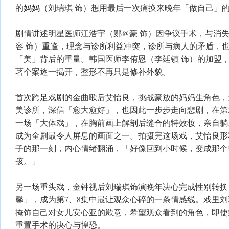
的妈妈（刘瑞琪 饰）想用最后一次痛换来晚年「做自己」
剧情讲述明星医师江浩宇（鄋@豪 饰）因争议手术，与消
容 饰）重逢，理念与诊所利益冲突，诊所与病人的矛盾，
「美」背后的重量。韩国医师李侑恩（李廷镇 饰）的加盟
著个案逐一揭开，整形不再只是修补外貌。
首次跨足戏剧的金曲歌后艾怡良，挑战豪放的妈妈生角色，
美诊所，深信「愈大愈好」，也因此一步步走向悲剧，在第
一场「大体戏」，在胸前画上解剖后缝合的特效妆，亲自躺
成为全剧最令人屏息的画面之一。拍摄完这场戏，艾怡良形
子的那一刻，内心情绪翻涌，「好像回到小时候，变成那个
孩。」
另一场重头戏，金钟视后刘瑞琪饰演晚年决心完成性别转换
馨」，成为第7、8集中最让观众心碎的一条情感线。戏里
掩饰自己对女儿安心亚的歉意，希望观众看到的角色，即使
重置手术的决心与惶恐。