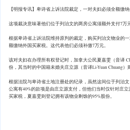
【明报专讯】卑诗省上诉法院裁定，一对夫妇必须全额缴纳
这项裁决意味著他们位于列治文的两房公寓须额外支付7万
根据卑诗省上诉法院维持原判的裁定，购买列治文物业的一
额缴纳外国买家税。这代表他们必须补缴7万元。
该对夫妇在办理所有权登记时，加拿大公民夏嘉雯（音译 Chia-W
份，其当时的中国籍未婚夫庄立源（音译Li-Yuan Chuang
根据法院与卑诗省土地注册处的纪录，虽然这间位于列治文、售价
公寓有40%的款项是由庄立源支付，但他们当时仅针对庄立
买家税，夏嘉雯则登记拥有该物业剩馀的95%股份。