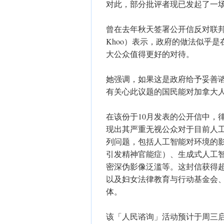
​对此，部分批评者现已发起了一
曾在去年秋天签署公开信反对联邦政
Khoo）表示，政府的做法似乎
大公众值得更好的对待。
她强调，如果这是政府给予妥善
有关心此议题的国民能对加拿大
​在该份于10月发表的公开信中
现出其严重无视公众对于目前人
列问题，包括人工智能对环境的
引发精神官能症）、生成式人工
密深伪影像泛滥等。这封信获得超
以及妇女法律教育与行动基金会
体。
该「人民谘询」活动预计于周三启