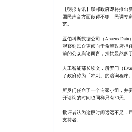
【明报专讯】联邦政府即将推出
国民声音方面做得不够，民调专
范。
亚伯科斯数据公司（Abacus Data
观察到民众更倾向于希望政府担
前的公众舆论而言，担忧显然多
​人工智能部长埃文．所罗门（Eva
了政府称为「冲刺」的谘询程序
所罗门任命了一个专家小组，并要
开谘询的时间也同样只有30天。
批评者认为这段时间远远不足，
支持者。