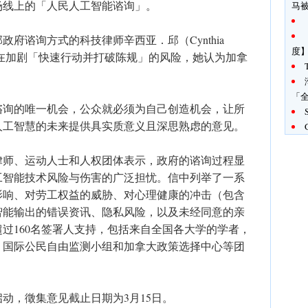
场线上的「人民人工智能谘询」。
马
府谘询方式的科技律师辛西亚．邱（Cynthia
度
是在加剧「快速行动并打破陈规」的风险，她认为加拿
「全
谘询的唯一机会，公众就必须为自己创造机会，让所
人工智慧的未来提供具实质意义且深思熟虑的意见。
，律师、运动人士和人权团体表示，政府的谘询过程显
工智能技术风险与伤害的广泛担忧。信中列举了一系
影响、对劳工权益的威胁、对心理健康的冲击（包含
智能输出的错误资讯、隐私风险，以及未经同意的亲
过160名签署人支持，包括来自全国各大学的学者，
、国际公民自由监测小组和加拿大政策选择中心等团
动，徵集意见截止日期为3月15日。