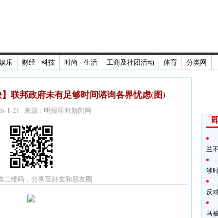
娱乐
财经 · 科技
时尚 · 生活
工商及社团活动
体育
分类网
】联邦政府未有足够时间谘询各界忧虑(图)
026-1-21 来源 : 明报即时新闻网
兰
够
描二维码，分享至好友和朋友圈
反
马