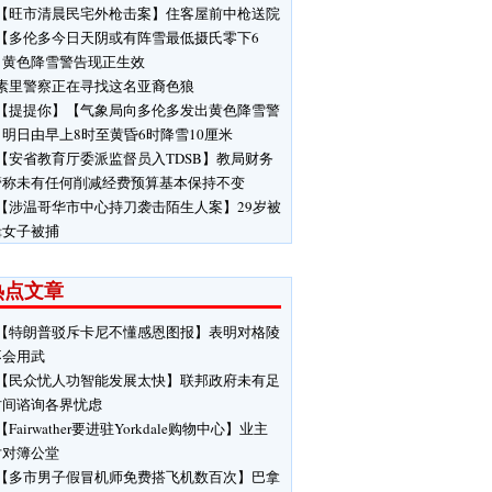
【旺市清晨民宅外枪击案】住客屋前中枪送院
【多伦多今日天阴或有阵雪最低摄氏零下6
】黄色降雪警告现正生效
素里警察正在寻找这名亚裔色狼
【提提你】【气象局向多伦多发出黄色降雪警
明日由早上8时至黄昏6时降雪10厘米
【安省教育厅委派监督员入TDSB】教局财务
管称未有任何削减经费预算基本保持不变
【涉温哥华市中心持刀袭击陌生人案】29岁被
缉女子被捕
热点文章
【特朗普驳斥卡尼不懂感恩图报】表明对格陵
不会用武
【民众忧人功智能发展太快】联邦政府未有足
时间谘询各界忧虑
【Fairwather要进驻Yorkdale购物中心】业主
对对簿公堂
【多市男子假冒机师免费搭飞机数百次】巴拿