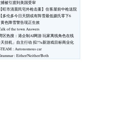
被捕被引渡到美国受审
【旺市清晨民宅外枪击案】住客屋前中枪送院
【多伦多今日天阴或有阵雪最低摄氏零下6
】黄色降雪警告现正生效
Talk of the town Answers
湾区热搜：港企制AI网游 玩家离线角色在线
天挂机」自主行动 拟??u新游戏目标商业化
STEAM : Autonomous car
Grammar : Either/Neither/Both