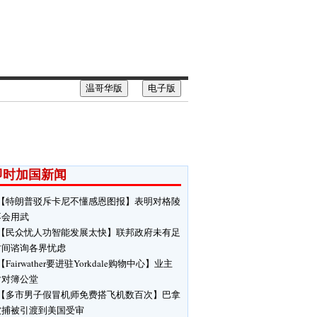
温哥华版
电子版
即时加国新闻
【特朗普驳斥卡尼不懂感恩图报】表明对格陵
不会用武
【民众忧人功智能发展太快】联邦政府未有足
时间谘询各界忧虑
【Fairwather要进驻Yorkdale购物中心】业主
对对簿公堂
【多市男子假冒机师免费搭飞机数百次】巴拿
被捕被引渡到美国受审