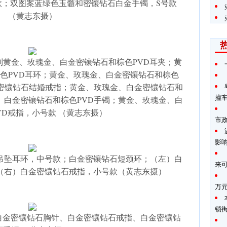
款；双图案蓝绿色玉髓和密镶钻石白金手镯，S号款
（黄志东摄）
ique系列黄金、玫瑰金、白金密镶钻石和棕色PVD耳夹；黄
色PVD耳环；黄金、玫瑰金、白金密镶钻石和棕色
金密镶钻石结婚戒指；黄金、玫瑰金、白金密镶钻石和
撞
、白金密镶钻石和棕色PVD手镯；黄金、玫瑰金、白
VD戒指，小号款 （黄志东摄）
市
影
密镶钻石吊坠耳环，中号款；白金密镶钻石短颈环；（左）白
来
（右）白金密镶钻石戒指，小号款（黄志东摄）
万
锁
环、白金密镶钻石胸针、白金密镶钻石戒指、白金密镶钻