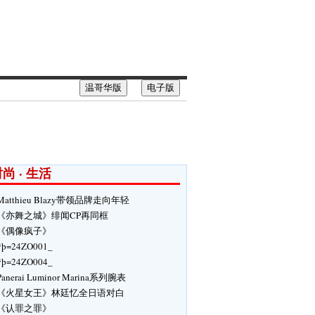
温哥华版
电子版
尚 · 生活
Matthieu Blazy带领品牌走向年轻
《亦舞之城》绯闻CP再同框
《偶像疯子》
ÿþ=24ZO001_
ÿþ=24ZO004_
Panerai Luminor Marina系列腕表
《火星女王》林廷忆全日语对白
《认罪之罪》