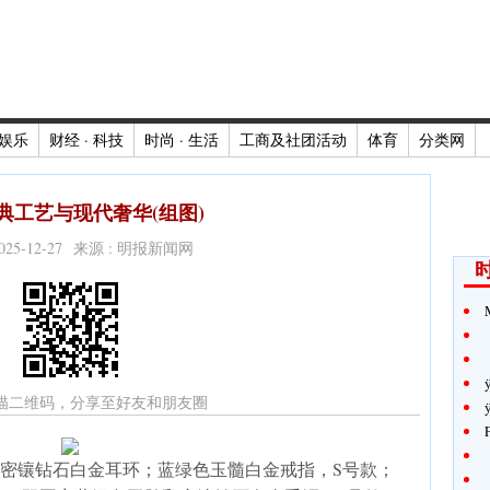
娱乐
财经 · 科技
时尚 · 生活
工商及社团活动
体育
分类网
典工艺与现代奢华(组图)
2025-12-27 来源 : 明报新闻网
时
描二维码，分享至好友和朋友圈
绿色玉髓和密镶钻石白金耳环；蓝绿色玉髓白金戒指，S号款；