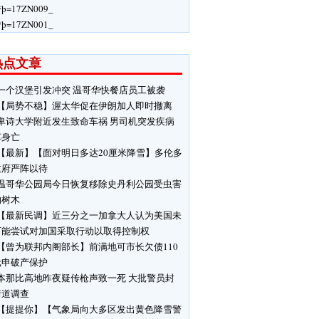
ÿþ=17ZN009_
ÿþ=17ZN001_
热点文章
一个汉堡引发冲突 温哥华快餐店员工被袭
【局势不稳】渥太华促在伊朗加人即时撤离
卑诗大学附近发生致命车祸 男司机突发疾病
车身亡
【最新】【面对明日多达20厘米降雪】多伦多
政府严阵以待
温哥华公园局今日恢复移除史丹利公园受虫害
响树木
【最新民调】近三分之一加拿大人认为美国未
可能尝试对加国采取行动以取得控制权
【曾为联邦内阁部长】前满地可市长欠债110
元申破产保护
本那比高地昨夜疑传枪声致一死 大批警员封
街道调查
【提提你】【气象局向大多区发出黄色降雪警