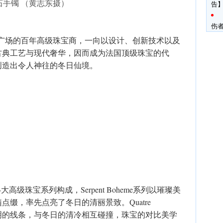
石手镯 （黄志东摄）
告】
伤
黎芳登广场的百年高级珠宝商，一向以设计、创新技术以及
古典工艺与现代奢华，因而成为法国顶级珠宝的代
创造出令人神往的冬日仙境。
4大高级珠宝系列构成，Serpent Boheme系列以璀璨美
缀，率先点亮了冬日的清丽景致。Quatre
宝以大胆鲜明的线条，与冬日的清冷相互碰撞，珠宝的对比美学