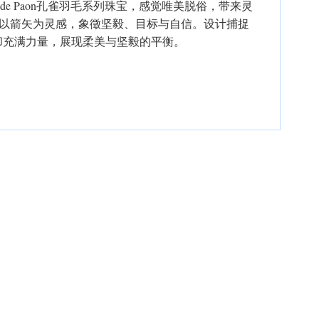
 de Paon孔雀羽毛系列珠宝，感觉唯美脱俗，带来灵
系列以箭矢为灵感，象徵坚毅、目标与自信。设计捕捉
却充满力量，展现柔美与坚毅的平衡。