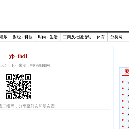
娱乐
财经 · 科技
时尚 · 生活
工商及社团活动
体育
分类网
ÿþ=thd1
2026-1-10 来源 : 明报新闻网
财
描二维码，分享至好友和朋友圈