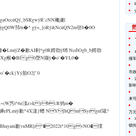
aOecúQ ÿ_bSRg w ÿR`c NN襒j歉
ÿgQ0W邘/n�^ gý=_[oR ÿ&NcúQN2m弪b�0O
mi ÿZ�歉AI剌*g0R嫮劲 ÿ绡 Ncd\Ogb_b嫮劲
�Bfg0漀N撷 ÿ�o`�YL0�
撞
市
`�ck}Yý胉O2['`0
影
来
~(W艿t^6e滍z>k ÿb\:R鸰m�
}Y�Bv嵊ePLmi ÿ歉^4X泷}螬 NY[hQmSyrgnf箴?
万
锁
t Bhayani歉vuMR[r^�2022t^10gvNO�墣