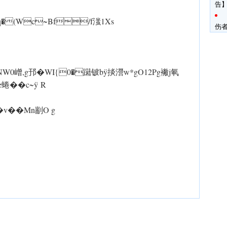
告】
ÿ!q�(Wc~Bf/f滍1Xs
伤
4X ÿY-N W0嶒,g邘� WI{0�躤铍b ÿ掞瀯 w*gO12 Pg襒j氠
�c~ ÿ R
v��Mn剬O g