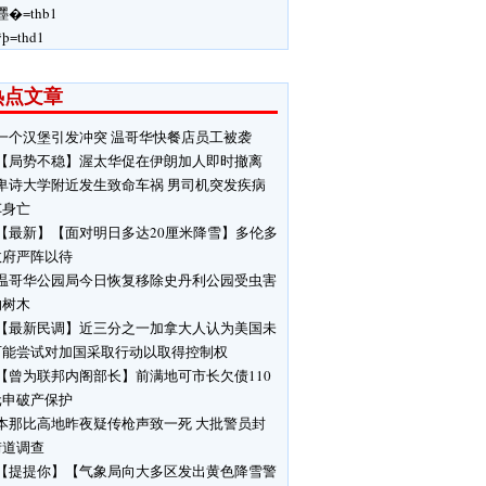
嚜�=thb1
ÿþ=thd1
热点文章
一个汉堡引发冲突 温哥华快餐店员工被袭
【局势不稳】渥太华促在伊朗加人即时撤离
卑诗大学附近发生致命车祸 男司机突发疾病
车身亡
【最新】【面对明日多达20厘米降雪】多伦多
政府严阵以待
温哥华公园局今日恢复移除史丹利公园受虫害
响树木
【最新民调】近三分之一加拿大人认为美国未
可能尝试对加国采取行动以取得控制权
【曾为联邦内阁部长】前满地可市长欠债110
元申破产保护
本那比高地昨夜疑传枪声致一死 大批警员封
街道调查
【提提你】【气象局向大多区发出黄色降雪警