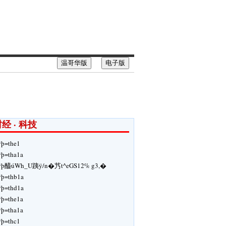
温哥华版
电子版
经 · 科技
ÿþ=the1
ÿþ=tha1a
ÿþ醯úWh_U跠ÿ/n�艿t^eGS12% g3,�
ÿþ=thb1a
ÿþ=thd1a
ÿþ=the1a
ÿþ=tha1a
ÿþ=thc1