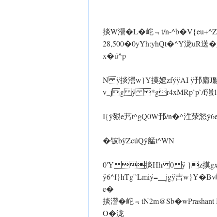
掞 W瀯�L�岮﹃t/n-^b�V{eu+^Zg
28,500�0yYh:yhQt�^Y泷uR送� 
x�ú^p
N ÿ掞瀯 w}Y摸嬁zfýÿAI ÿ邘麝J黪�L
v_jg ÿ *gr4xMRp`p`/f滍1Xg糇
I{ ÿ豤e艿t^gQ0W邘/n�^泩荥悐 ÿ6eo
�铍b ÿZcúQ ÿ艋t^ WN
0'Y 掞Hh 0 ÿ }z摸gx
ÿ6^f}hTg'`Lmiý=__jg ÿ吉 w
e�
掞瀯�岮﹃tN2m@Sb�wPrashan
O�泷