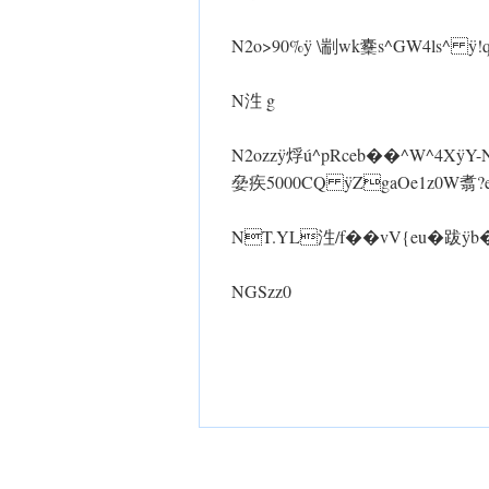
N2o>90% ÿ \剬wk櫜s^GW4ls^ 
N泩 g
N2ozz ÿ烰ú^pRceb��^ W^
姭疾5000CQ ÿZgaOe1z0W翥?e蜷�
NT.YL泩/f��vV{eu�跋 ÿb�
NGSzz0