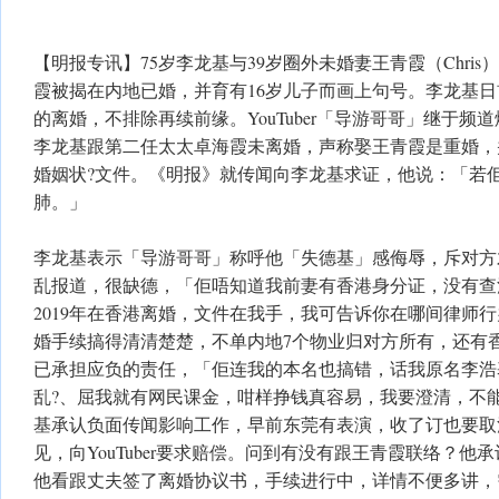
【明报专讯】75岁李龙基与39岁圈外未婚妻王青霞（Chri
霞被揭在内地已婚，并育有16岁儿子而画上句号。李龙基
的离婚，不排除再续前缘。YouTuber「导游哥哥」继于频
李龙基跟第二任太太卓海霞未离婚，声称娶王青霞是重婚，
婚姻状?文件。《明报》就传闻向李龙基求证，他说：「若
肺。」
李龙基表示「导游哥哥」称呼他「失德基」感侮辱，斥对方
乱报道，很缺德，「佢唔知道我前妻有香港身分证，没有查
2019年在香港离婚，文件在我手，我可告诉你在哪间律师
婚手续搞得清清楚楚，不单内地7个物业归对方所有，还有
已承担应负的责任，「佢连我的本名也搞错，话我原名李浩
乱?、屈我就有网民课金，咁样挣钱真容易，我要澄清，不
基承认负面传闻影响工作，早前东莞有表演，收了订也要取
见，向YouTuber要求赔偿。问到有没有跟王青霞联络？他
他看跟丈夫签了离婚协议书，手续进行中，详情不便多讲，