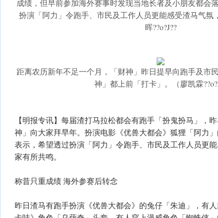
成绩，但早前参加海外赛事时发现当地长者及小朋友都会
扮演「阿力」令跑手、市民及工作人员更能感受渣马气氛
晖??o?J??
距离农历新年不足一个月，「财神」昨日提早向跑手及市
神」都上前「打卡」。（廖凯霖??o?J
【明报专讯】每届渣打马拉松都会有跑手「扮鬼扮马」，昨
神」向大家拜早年。扮演电影《优兽大都会》狐狸「阿力」
表示，希望透过扮演「阿力」令跑手、市民及工作人员更能
家有所共鸣。
称昔只重成绩 海外参赛后转念
昨日渣马有跑手扮演《优兽大都会》的兔仔「朱迪」，有人
卡哇》角色「乌萨奇」头套，有人穿上漫威角色「蜘蛛侠」