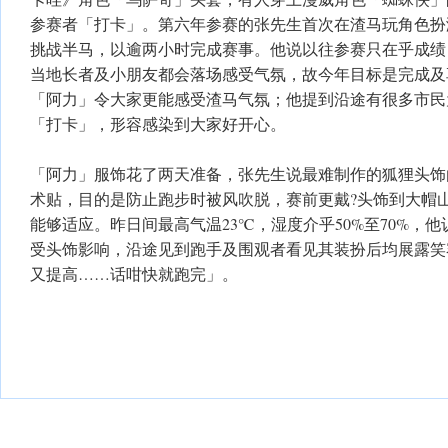
参赛者「打卡」。第六年参赛的张先生首次在渣马玩角色扮
挑战半马，以逾两小时完成赛事。他说以往参赛只在乎成绩
当地长者及小朋友都会落场感受气氛，故今年目标是完成及
「阿力」令大家更能感受渣马气氛；他提到沿途有很多市民
「打卡」，形容感染到大家好开心。
「阿力」服饰花了两天准备，张先生说最难制作的狐狸头饰
术贴，目的是防止跑步时被风吹脱，赛前更戴?头饰到大帽
能够适应。昨日间最高气温23℃，湿度介乎50%至70%，
受头饰影响，沿途见到跑手及围观者看见其装扮后均展露笑
又提高……话咁快就跑完」。