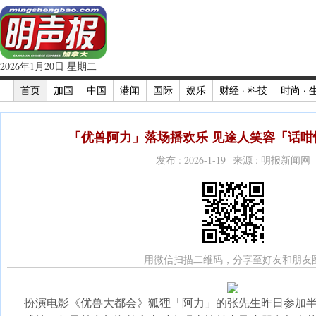
2026年1月20日 星期二
首页
加国
中国
港闻
国际
娱乐
财经 · 科技
时尚 · 
「优兽阿力」落场播欢乐 见途人笑容「话咁快
发布 : 2026-1-19 来源 : 明报新闻网
用微信扫描二维码，分享至好友和朋友
扮演电影《优兽大都会》狐狸「阿力」的张先生昨日参加