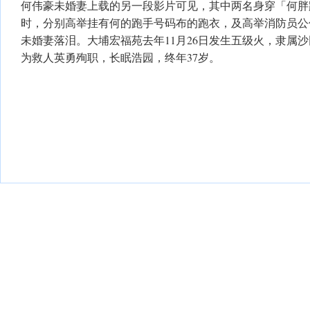
何伟豪未婚妻上载的另一段影片可见，其中两名身穿「何胖
时，分别高举挂有何的跑手号码布的跑衣，及高举消防员公
未婚妻落泪。大埔宏福苑去年11月26日发生五级火，隶属
为救人英勇殉职，长眠浩园，终年37岁。