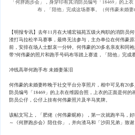
「何胖跑步会」，身穿印有其消防员编号「18469」的上
布，「陪他」完成这场赛事。（何伟豪未婚妻thr
【明报专讯】去年11月在大埔宏福苑五级火殉职的消防员
渣打马拉松半马赛事，最终无法参与，主办单位在何伟豪原
前，安排在场人士默哀一分钟。何伟豪的20多名亲友和同
带?何伟豪的照片和跑手号码布等踏上赛道，「陪他」完成
冲线高举何跑手布 未婚妻落泪
何伟豪的未婚妻昨晚于社交平台分享照片，相中可见有20
防员编号「18469」的上衣在维园合照，上衣的正面是何
防员公仔，公仔上挂有何伟豪照片及半马奖牌。
该帖文写上，「肥佬（何伟豪昵称），第一次就跑半马，好
～《何胖跑步会》陪住你」，并向渣马和「沙田兄弟」致谢