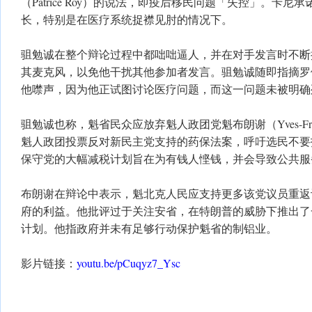
（Patrice Roy）的说法，即疫后移民问题「失控」。卡
长，特别是在医疗系统捉襟见肘的情况下。
驵勉诚在整个辩论过程中都咄咄逼人，并在对手发言时不断
其麦克风，以免他干扰其他参加者发言。驵勉诚随即指摘罗
他噤声，因为他正试图讨论医疗问题，而这一问题未被明确
驵勉诚也称，魁省民众应放弃魁人政团党魁布朗谢（Yves-Franco
魁人政团投票反对新民主党支持的药保法案，呼吁选民不要
保守党的大幅减税计划旨在为有钱人悭钱，并会导致公共服
布朗谢在辩论中表示，魁北克人民应支持更多该党议员重返
府的利益。他批评过于关注安省，在特朗普的威胁下推出了
计划。他指政府并未有足够行动保护魁省的制铝业。
影片链接：
youtu.be/pCuqyz7_Ysc