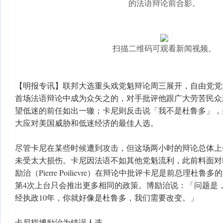
的法语辩论前合影。
扫描二维码可观看新闻视频。
【明报专讯】联邦大选重头戏党魁辩论周三展开，自由党党魁卡尼（
首场法语辩论中成为众矢之的，对手批评他跟广大劳苦民众
望低迷的前任如出一辙；卡尼则反击说「我不是杜鲁多」，
大应对美国威胁和低迷经济的最佳人选。
尽管卡尼在某些时候遭到攻击，但这场两小时的辩论总体上
未受太大损伤。卡尼因法语不如其他党魁流利，此前料面对
励治（Pierre Poilievre）在辩论中批评卡尼是前总理杜
第4次上台只会推出更多相同的政策。博励治说：「问题是
经执政10年，你就好像是杜鲁多，我们需要改变。」
卡尼指博励治为错误人选