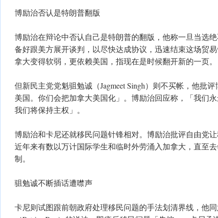
博励治否认是特朗普翻版
博励治在辩论中否认自己是特朗普的翻版，他称一旦当选绝
备好跟美方展开谈判，以尽快达成协议，迅速结束这场贸易
拿大变得软弱，更依赖美国，指现在是时候翻开新的一页。
但新民主党党魁驵勉诚（Jagmeet Singh）则不买帐，他
美国。你们会把加拿大美国化」。博励治回应称，「我们永
我们将保持主权」。
博励治和卡尼还就移民问题针锋相对。博励治批评自由党让
近年来有数以万计国际学生和临时外劳涌入加拿大，直至去
制。
驵勉诚不断插话遭噤声
卡尼则试图跟前朝政府处理移民问题的手法划清界线，他同