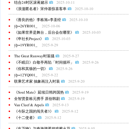
结合24时区滚蒋媎示
2025-10-11
《浪漫匿名者》宋仲基惊喜客串
2025-10-10
《善良的他》李栋旭×李圣经
2025-10-10
ÿþ=26YR001_
2025-10-06
《如果世界是舞台，后台会在哪里》
2025-10-03
《申社长Project》
2025-10-03
ÿþ=19YR001_
2025-9-29
The Great Runway时装骚
2025-9-27
《不眠日》白敬亭再陷「时间循环」
2025-9-26
《你和其馀的一切》
2025-9-26
ÿþ=12YQ001_
2025-9-22
联乘艺术家 抽象画注入时装
2025-9-20
《Soul Mate》延续日韩跨国热
2025-9-19
全智贤姜栋元携手 原创韩剧
2025-9-19
Van Cleef & Arpels
2025-9-13
《今际之国的闯关者3》
2025-9-12
《十二使者》
2025-9-12
《生万物》与秦海璐婆媳戏擦火花
2025-9-05