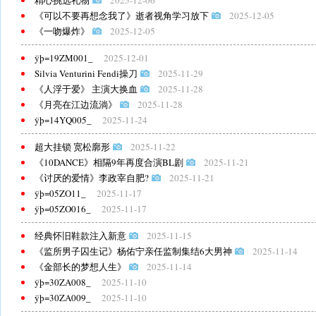
精心挑选礼物
2025-12-06
《可以不要再想念我了》逝者视角学习放下
2025-12-05
《一吻爆炸》
2025-12-05
ÿþ=19ZM001_
2025-12-01
Silvia Venturini Fendi操刀
2025-11-29
《人浮于爱》 主演大换血
2025-11-28
《月亮在江边流淌》
2025-11-28
ÿþ=14YQ005_
2025-11-24
超大挂锁 宽松廓形
2025-11-22
《10DANCE》相隔9年再度合演BL剧
2025-11-21
《讨厌的爱情》李政宰自肥?
2025-11-21
ÿþ=05ZO11_
2025-11-17
ÿþ=05ZO016_
2025-11-17
经典怀旧鞋款注入新意
2025-11-15
《监所男子囚生记》杨佑宁亲任监制集结6大男神
2025-11-14
《金部长的梦想人生》
2025-11-14
ÿþ=30ZA008_
2025-11-10
ÿþ=30ZA009_
2025-11-10