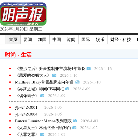
2026年1月20日 星期二
首页
要闻
加国
中国
港闻
国际
娱乐
财经 · 科技
时尚 · 生活
《整形过后》升豪监制兼主演花4年筹备
2026-1-16
《恩爱的盗贼大人》
2026-1-16
Matthieu Blazy带领品牌走向年轻
2026-1-10
《亦舞之城》绯闻CP再同框
2026-1-09
《偶像疯子》
2026-1-09
ÿþ=24ZO001_
2026-1-05
ÿþ=24ZO004_
2026-1-05
Panerai Luminor Marina系列腕表
2026-1-03
《火星女王》林廷忆全日语对白
2026-1-02
《认罪之罪》
2026-1-02