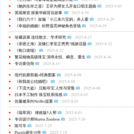
《她的生存之道》王菲为撑女儿开金口唱主题曲
2025-9-05
英国展览 探索华丽背后故事
2025-8-30
《我们六个》改编「小三杀六宝妈」杀人案
2025-8-29
《幸福的婚姻》杉野遥亮神秘角色登场
2025-8-29
珍藏设展 连结散文、学术研究
2025-8-23
《亲密之海》吴慷仁李至正男男?戏掀话题
2025-8-22
《枪口彼端》
2025-8-22
繁花植物高级珠宝 演绎永恒、瞬息、重生
2025-8-16
专访黄信尧
2025-8-15
现代轮廓剪裁×经典图案
2025-8-09
《和我老公结婚吧》
2025-8-08
《下流大盗》 沉船夺宝 人性与背叛
2025-8-08
日本手工制作 珠宝联系情感
2025-8-02
佐藤健亲向Netflix提案
2025-8-01
《瑞草洞》 律政版5人帮
2025-8-01
专访设计师Martin Zendron
2025-7-26
陈可辛
2025-7-25
Puzzle诞生10年
2025-7-19