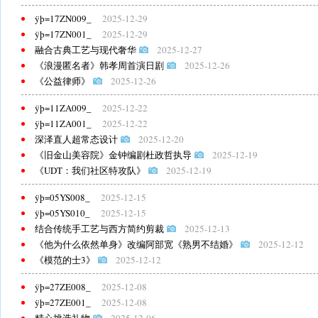
ÿþ=17ZN009_
2025-12-29
ÿþ=17ZN001_
2025-12-29
融合古典工艺与现代奢华
2025-12-27
《浪漫匿名者》韩孝周首演日剧
2025-12-26
《公益律师》
2025-12-26
ÿþ=11ZA009_
2025-12-22
ÿþ=11ZA001_
2025-12-22
深泽直人超常态设计
2025-12-20
《旧金山美容院》金钟编剧杜政哲执导
2025-12-19
《UDT：我们社区特攻队》
2025-12-19
ÿþ=05YS008_
2025-12-15
ÿþ=05YS010_
2025-12-15
结合传统手工艺与西方简约剪裁
2025-12-13
《他为什么依然单身》改编阿部宽《熟男不结婚》
2025-12-12
《模范的士3》
2025-12-12
ÿþ=27ZE008_
2025-12-08
ÿþ=27ZE001_
2025-12-08