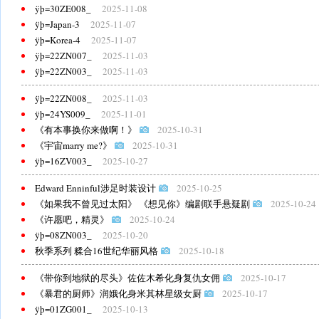
ÿþ=30ZE008_
2025-11-08
ÿþ=Japan-3
2025-11-07
ÿþ=Korea-4
2025-11-07
ÿþ=22ZN007_
2025-11-03
ÿþ=22ZN003_
2025-11-03
ÿþ=22ZN008_
2025-11-03
ÿþ=24YS009_
2025-11-01
《有本事换你来做啊！》
2025-10-31
《宇宙marry me?》
2025-10-31
ÿþ=16ZV003_
2025-10-27
Edward Enninful涉足时装设计
2025-10-25
《如果我不曾见过太阳》 《想见你》编剧联手悬疑剧
2025-10-24
《许愿吧，精灵》
2025-10-24
ÿþ=08ZN003_
2025-10-20
秋季系列 糅合16世纪华丽风格
2025-10-18
《带你到地狱的尽头》佐佐木希化身复仇女佣
2025-10-17
《暴君的厨师》润娥化身米其林星级女厨
2025-10-17
ÿþ=01ZG001_
2025-10-13