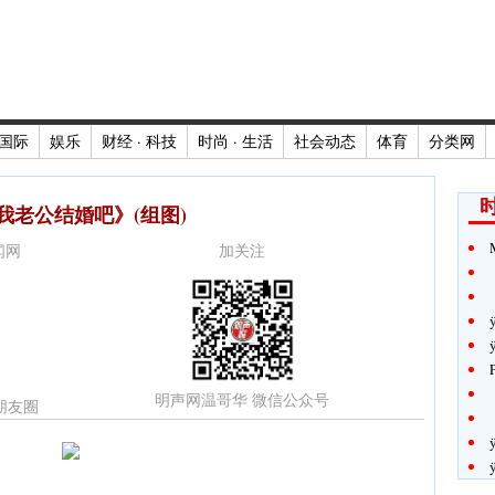
国际
娱乐
财经 · 科技
时尚 · 生活
社会动态
体育
分类网
时
我老公结婚吧》(组图)
新闻网
加关注
明声网温哥华 微信公众号
朋友圈