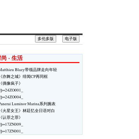
多伦多版
电子版
尚 · 生活
Matthieu Blazy带领品牌走向年轻
《亦舞之城》绯闻CP再同框
《偶像疯子》
ÿþ=24ZO001_
ÿþ=24ZO004_
Panerai Luminor Marina系列腕表
《火星女王》林廷忆全日语对白
《认罪之罪》
ÿþ=17ZN009_
ÿþ=17ZN001_