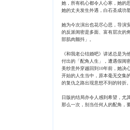
她，所有机心都令人心寒，她的
她的丈夫发生外遇，白石圣成功
她为今次演出也花尽心思，导演
的反派闺密是多面、富有层次的
部肌肉颤抖」。
《和我老公结婚吧》讲述总是为他
付出的「配角人生」，遭遇假闺密
美纱意外穿越回到10年前，她决
开始的人生当中，原本毫无交集的
的复仇之路出现意想不到的转折
日版的结局亦令人感到希望，尤
那么一次，别当任何人的配角，