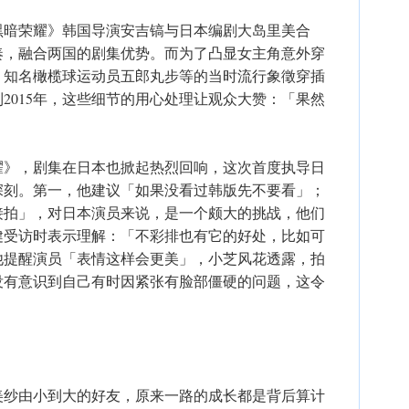
黑暗荣耀》韩国导演安吉镐与日本编剧大岛里美合
奏，融合两国的剧集优势。而为了凸显女主角意外穿
、知名橄榄球运动员五郎丸步等的当时流行象徵穿插
2015年，这些细节的用心处理让观众大赞：「果然
荣耀》，剧集在日本也掀起热烈回响，这次首度执导日
深刻。第一，他建议「如果没看过韩版先不要看」；
接拍」，对日本演员来说，是一个颇大的挑战，他们
健受访时表示理解：「不彩排也有它的好处，比如可
他提醒演员「表情这样会更美」，小芝风花透露，拍
没有意识到自己有时因紧张有脸部僵硬的问题，这令
美纱由小到大的好友，原来一路的成长都是背后算计