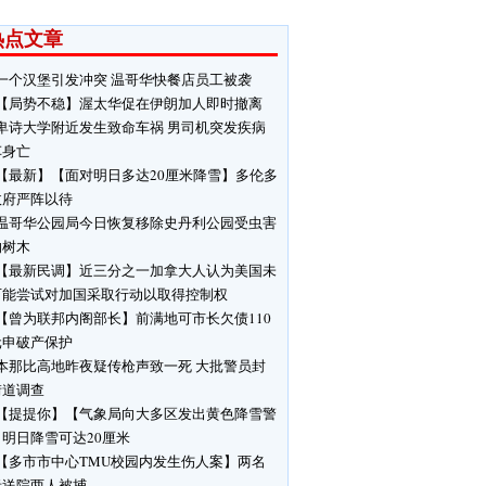
热点文章
一个汉堡引发冲突 温哥华快餐店员工被袭
【局势不稳】渥太华促在伊朗加人即时撤离
卑诗大学附近发生致命车祸 男司机突发疾病
车身亡
【最新】【面对明日多达20厘米降雪】多伦多
政府严阵以待
温哥华公园局今日恢复移除史丹利公园受虫害
响树木
【最新民调】近三分之一加拿大人认为美国未
可能尝试对加国采取行动以取得控制权
【曾为联邦内阁部长】前满地可市长欠债110
元申破产保护
本那比高地昨夜疑传枪声致一死 大批警员封
街道调查
【提提你】【气象局向大多区发出黄色降雪警
明日降雪可达20厘米
【多市市中心TMU校园内发生伤人案】两名
者送院两人被捕