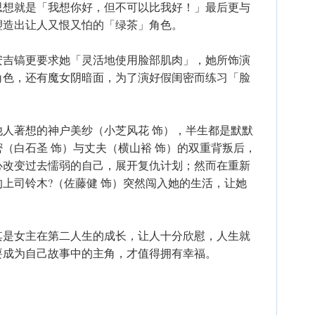
思想就是「我想你好，但不可以比我好！」最后更与
塑造出让人又恨又怕的「绿茶」角色。
安吉镐更要求她「灵活地使用脸部肌肉」，她所饰演
角色，还有魔女阴暗面，为了演好假闺密而练习「脸
人著想的神户美纱（小芝风花 饰），半生都是默默
（白石圣 饰）与丈夫（横山裕 饰）的双重背叛后，
心改变过去懦弱的自己，展开复仇计划；然而在重新
上司铃木?（佐藤健 饰）突然闯入她的生活，让她
。
其是女主在第二人生的成长，让人十分欣慰，人生就
要成为自己故事中的主角，才值得拥有幸福。