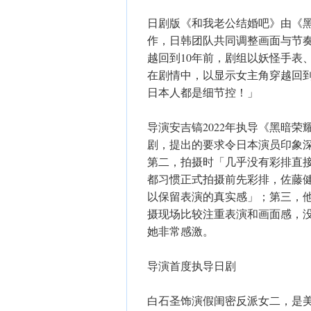
日剧版《和我老公结婚吧》由《
作，日韩团队共同调整画面与节
越回到10年前，剧组以妖怪手表
在剧情中，以显示女主角穿越回到
日本人都是细节控！」
导演安吉镐2022年执导《黑暗
剧，提出的要求令日本演员印象
第二，拍摄时「几乎没有彩排直
都习惯正式拍摄前先彩排，佐藤
以保留表演的真实感」；第三，
摄现场比较注重表演和画面感，
她非常感激。
导演首度执导日剧
白石圣饰演假闺密反派女二，是