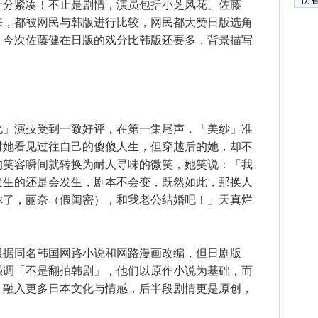
十分紧凑！不止是剧情，演员包括小芝风花、佐藤
来，都被网民与韩版进行比较，网民都大赞日版选角
，今次佐藤健在日版的戏分比韩版还要多，背景描写
化」演技受到一致好评，在第一集尾声，「美纱」准
时她看见过往自己的傻傻人生，但穿越后的她，却不
的笑容瞬间就转换为耐人寻味的微笑，她笑说：「我
发生的还是会发生，剧本不会变，既然如此，那换人
你了，丽奈（假闺密），和我老公结婚吧！」天真烂
根据同名韩国网路小说和网路漫画改编，但日剧版
强调「不是翻拍韩剧」，他们以原作小说为基础，而
，融入更多日本文化与情感，后半段剧情更是原创，