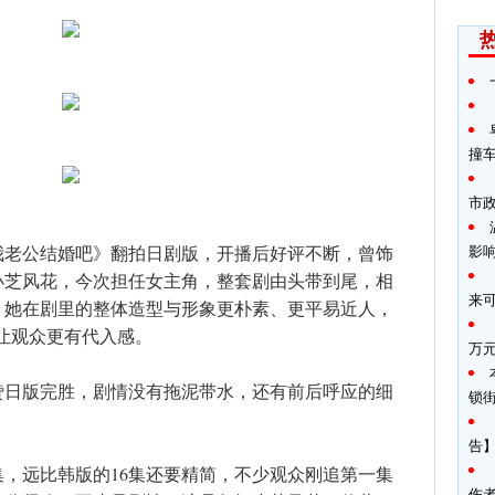
撞
市
我老公结婚吧》翻拍日剧版，开播后好评不断，曾饰
影
小芝风花，今次担任女主角，整套剧由头带到尾，相
来
，她在剧里的整体造型与形象更朴素、更平易近人，
让观众更有代入感。
万
赞日版完胜，剧情没有拖泥带水，还有前后呼应的细
锁
告】
集，远比韩版的16集还要精简，不少观众刚追第一集
伤