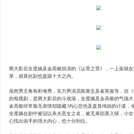
两大影后全度嬿及金高银担演的《认罪之罪》，一上架就在Net
茅，就算此刻也盘踞十大之内。
虽然男主角有朴海秀，实力男演员陈善圭及崔英俊等，但《
的电视剧，是两大影后的斗戏场，全度嬿及金高银的气场大
金高银经常脸无表情却隐藏?内心悲伤及盘算缉凶的计谋，
全度嬿在剧中被冠以杀夫恶女之名，被无辜陷害入狱，小女
心找出凶手的强大内心，也十分到位。