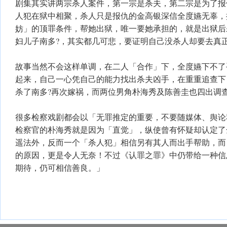
剧集其实讲两宗杀人案件，第一宗是杀夫，第二宗是为了报
人犯在狱中相聚，杀人只是报仇的金高银深信全度嬿无辜，
妨」的顶罪条件，帮她出狱，唯一要她承担的，就是出狱后
妇儿子南多?，其实都几可悲，要证明自己没杀人却要去真
故事当然不会这样单调，在二人「合作」下，全度嬿下不了
起来，自己一心凭自己的能力找出杀夫凶手，在重重追查下
杀了南多?再次嫁祸，而两位男角朴海秀及陈善圭也四出调
很多检察戏剧都会以「无罪推定的重要，不要随媒体、舆论
检察官的朴海秀就是因为「直觉」，纵使曾有怀疑却认定了
遥法外，反而一个「杀人犯」相信另有其人而出手帮助，而
的原因，更是令人无奈！不过《认罪之罪》中仍带给一种信
期待，仍可相信善良。」