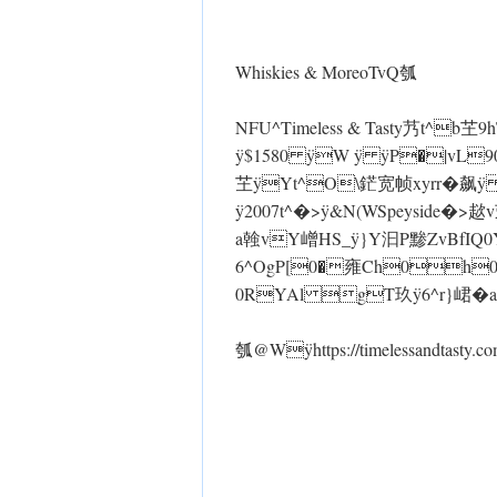
Whiskies & Moreo TvQ瓠
NFU^Timeless & Tasty艿t^b芏9
ÿ$1580 ÿW ÿ ÿP�|vL90飙
芏 ÿYt^O\鋩宽帧xyrr�飙 
ÿ2007t^�> ÿ&N(WSpeyside�>趑
a螒vY嶒HS_ ÿ}Y汩P黪ZvBfIQ0Y
6^OgP[0�雍Ch0h0�
0RYAl gT玖 ÿ6^r}峮�
瓠@Wÿhttps://timelessandtasty.c