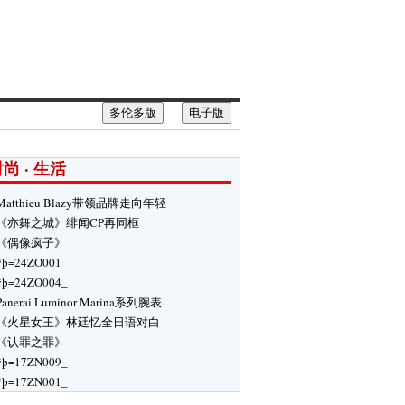
多伦多版
电子版
尚 · 生活
Matthieu Blazy带领品牌走向年轻
《亦舞之城》绯闻CP再同框
《偶像疯子》
ÿþ=24ZO001_
ÿþ=24ZO004_
Panerai Luminor Marina系列腕表
《火星女王》林廷忆全日语对白
《认罪之罪》
ÿþ=17ZN009_
ÿþ=17ZN001_