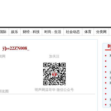
国际
娱乐
财经 · 科技
时尚 · 生活
社会动态
体育
分类网
时
ÿþ=22ZN008_
新闻网
加关注
明声网温哥华 微信公众号
朋友圈