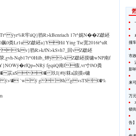
hTt^ ÿyr%R牢úQ}驺R>kBenriach 17t^娓N��Z虣岯
0粪Lr1uZ虣岯a}YHil Ying Tse宽2016t^uR
撞
ÿ !kv}驺R>k/fN>kSvh7_回vZ虣岯
市
v荥,gvh-Nqb17t^0Hilb_钾 ÿ>kZ虣岯摸镛wN P南f
}NOW ÿ�rfQp=NR ÿ fgqúQ南f痎,vr寸0\O粪
影
苁aS0�玖I{#l ÿ箖a誏摸o镛
a ÿ>\� `w ÿ g8hgvsTS0�%
来
om
万
锁
告】
伤