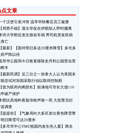
热点文章
一个汉堡引发冲突 温哥华快餐店员工被袭
【局势不稳】渥太华促在伊朗加人即时撤离
卑诗大学附近发生致命车祸 男司机突发疾病
车身亡
【最新】【面对明日多达20厘米降雪】多伦多
政府严阵以待
温哥华公园局今日恢复移除史丹利公园受虫害
响树木
【最新民调】近三分之一加拿大人认为美国未
可能尝试对加国采取行动以取得控制权
【曾为联邦内阁部长】前满地可市长欠债110
元申破产保护
本那比高地昨夜疑传枪声致一死 大批警员封
街道调查
【提提你】【气象局向大多区发出黄色降雪警
明日降雪可达20厘米
【多市市中心TMU校园内发生伤人案】两名
者送院两人被捕