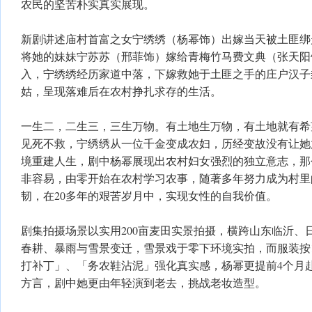
农民的坚苦朴实真实展现。
新剧讲述庙村首富之女宁绣绣（杨幂饰）出嫁当天被土匪绑
将她的妹妹宁苏苏（邢菲饰）嫁给青梅竹马费文典（张天阳
入，宁绣绣经历家道中落，下嫁救她于土匪之手的庄户汉子
姑，呈现落难后在农村挣扎求存的生活。
一生二，二生三，三生万物。有土地生万物，有土地就有希
见死不救，宁绣绣从一位千金变成农妇，历经变故没有让她
境重建人生，剧中杨幂展现出农村妇女强烈的独立意志，那
非容易，由零开始在农村学习农事，随著多年努力成为村里
韧，在20多年的艰苦岁月中，实现女性的自我价值。
剧集拍摄场景以实用200亩麦田实景拍摄，横跨山东临沂、
春耕、暴雨与雪景变迁，雪景戏于零下环境实拍，而服装按1
打补丁」、「务农鞋沾泥」强化真实感，杨幂更提前4个月
方言，剧中她更由年轻演到老去，挑战老妆造型。