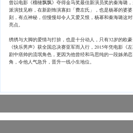
曾以电影《榴槤飘飘》夺得金马奖最佳新演员奖的秦海璐，
派演技见称，在新剧饰演寡妇「费左氏」，也是杨幂的婆婆
刻，有点神秘，但慢慢却令人又爱又恨，杨幂和秦海璐这对
亮点。
绣绣与大脚的爱情与打拚，也是十分动人，只有32岁的欧豪，
《快乐男声》获全国总决赛亚军而入行，2015年凭电影《
剧中痞帅的流氓角色，更因为他曾经和马思纯的一段姊弟恋
角，令他人气急升，晋升一线小生地位。