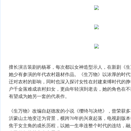
擅长演古装剧的杨幂，每次都以女神造型示人，在新剧《生
她少有参演的年代农村题材作品。《生万物》以浓厚的时代
迁对农村的影响，同时也深入探讨女性在封建束缚时代的挣
户千金落难成农村妇女，更由年轻演到老去，她的角色在不
有望成为她另一套的代表作。
《生万物》改编自赵德发的小说《缨绮与决绝》，曾荣获多
沂蒙山土地变迁为背景，横跨70年的兴衰起落，电视剧版
焦于女主角的成长历程，以她一生串连整个时代的连结，融