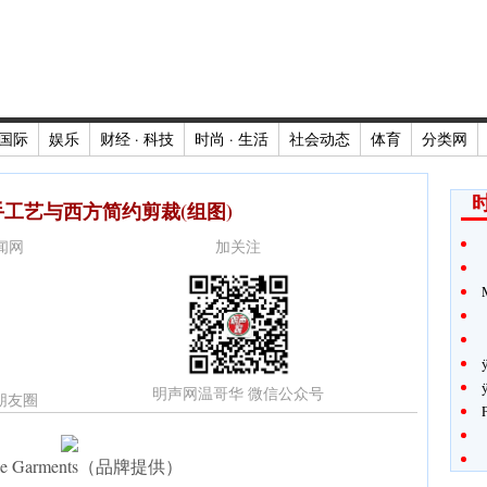
国际
娱乐
财经 · 科技
时尚 · 生活
社会动态
体育
分类网
时
工艺与西方简约剪裁(组图)
新闻网
加关注
明声网温哥华 微信公众号
朋友圈
ae Garments（品牌提供）