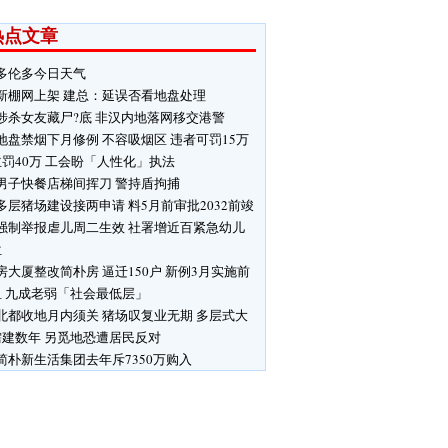
热点文章
多伦多今日天气
新棚网上架 建总：延误否看地盘处理
涉杀女友藏尸?底 非汉内地落网移交港警
地盘禁烟下月修例 不容吸烟区 违者可罚15万
罚40万 工会盼「人性化」执法
男子快餐店梯间挥刀 警持盾拘捕
多层猪场建设接两申请 料5月前审批2032前竣
强制举报虐儿周二生效 社署增近百紧急幼儿
位
房大厦整改简朴房 逼迁150户 新例3月实施前
租 九成老弱「社会最低层」
北都收地月内须关 猪场叹复业无期 多层式大
需建数年 另觅地恐遭居民反对
简朴新生活集团去年斥7350万购入