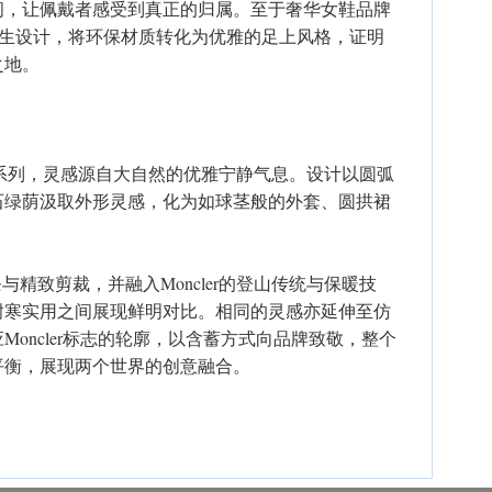
间，让佩戴者感受到真正的归属。至于奢华女鞋品牌
创意再生设计，将环保材质转化为优雅的足上风格，证明
之地。
首度推出联乘系列，灵感源自大自然的优雅宁静气息。设计以圆弧
石绿荫汲取外形灵感，化为如球茎般的外套、圆拱裙
洁线条与精致剪裁，并融入Moncler的登山传统与保暖技
耐寒实用之间展现鲜明对比。相同的灵感亦延伸至仿
oncler标志的轮廓，以含蓄方式向品牌致敬，整个
平衡，展现两个世界的创意融合。