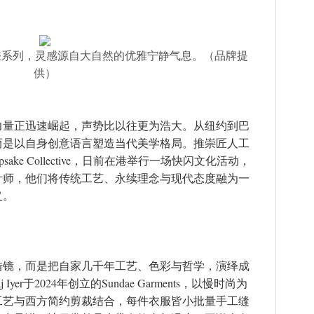
r首度推出联乘系列，灵感源自大自然的优雅宁静气息。（品牌提
供）
力量正迅速崛起，声势比以往更为浩大。从纽约到巴
而是以自身创意语言塑造当代美学格局。推崇匠人工
ke Collective，日前在港举行一场快闪文化活动，
计师，他们将传统工艺、永续理念与现代态度融为一
义。
借镜，而是把自家几千年工艺、色彩与哲学，演绎成
er于2024年创立的Sundae Garments，以慢时尚为
工艺与西方简约剪裁结合，每件衣服皆小批量手工缝