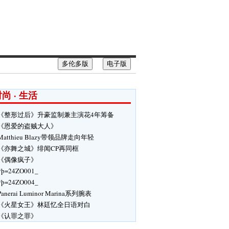
多伦多版
电子版
尚 · 生活
《整形过后》升豪监制兼主演花4年筹备
《恩爱的盗贼大人》
Matthieu Blazy带领品牌走向年轻
《亦舞之城》绯闻CP再同框
《偶像疯子》
ÿþ=24ZO001_
ÿþ=24ZO004_
Panerai Luminor Marina系列腕表
《火星女王》林廷忆全日语对白
《认罪之罪》