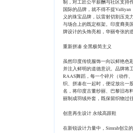
制，对工匠公平薪酬与社区支持
国际的品牌，就不得不提Valliyan
义的珠宝品牌，以雷射切割压克
与场合上的既定框架。印度裔美国创作
牌设计的头饰亮相，华丽夸张的
重新拼凑 全黑极简主义
虽然印度传统服饰一向以鲜艳色彩为
并注入鲜明的道德意识。品牌将
RAAS舞蹈，每一个碎片（动作
织、拼凑在一起时，便绽放出一股生
名，将印度古董纱丽、巴黎旧布料改
丽制成羽绒外套，既保留织物过
创意再生设计 永续高跟鞋
在新锐设计力量中，Simrah创立