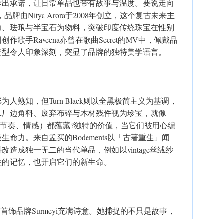
作出承诺，让日常单品也带有故事与温度。要说走向
，品牌由Nitya Arora于2008年创立，这个复古未来主
力、珐琅与半宝石为物料，突破印度传统珠宝在性别
歌手Raveena亦曾在歌曲Secret的MV中，佩戴品
造型令人印象深刻，突显了品牌的独特美学语言。
人熟知，但Turn Black则以全黑极简主义为基调，
工厂边角料、废弃布碎与木材残件视为珍宝，就像
、节奏、情感）都蕴藏?独特的价值，当它们被用心编
命力。来自孟买的Bodements以「古著重生」闻
造成独一无二的当代单品，例如以vintage丝绒纱
往的记忆，也开启它们的新生命。
的首饰品牌Surmeyi充满诗意。她捕捉的不只是故事，