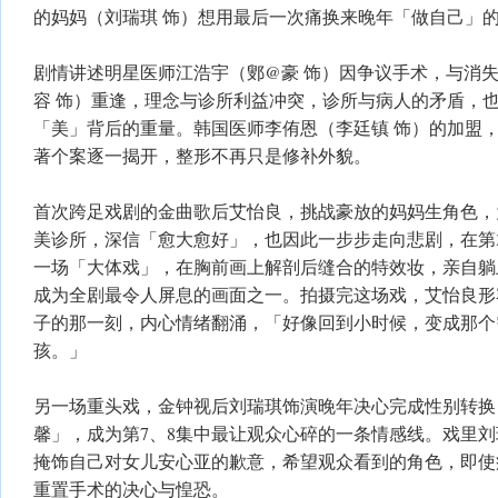
的妈妈（刘瑞琪 饰）想用最后一次痛换来晚年「做自己」
剧情讲述明星医师江浩宇（鄋@豪 饰）因争议手术，与消
容 饰）重逢，理念与诊所利益冲突，诊所与病人的矛盾，
「美」背后的重量。韩国医师李侑恩（李廷镇 饰）的加盟
著个案逐一揭开，整形不再只是修补外貌。
首次跨足戏剧的金曲歌后艾怡良，挑战豪放的妈妈生角色，
美诊所，深信「愈大愈好」，也因此一步步走向悲剧，在第
一场「大体戏」，在胸前画上解剖后缝合的特效妆，亲自躺
成为全剧最令人屏息的画面之一。拍摄完这场戏，艾怡良形
子的那一刻，内心情绪翻涌，「好像回到小时候，变成那个
孩。」
另一场重头戏，金钟视后刘瑞琪饰演晚年决心完成性别转换
馨」，成为第7、8集中最让观众心碎的一条情感线。戏里
掩饰自己对女儿安心亚的歉意，希望观众看到的角色，即使
重置手术的决心与惶恐。